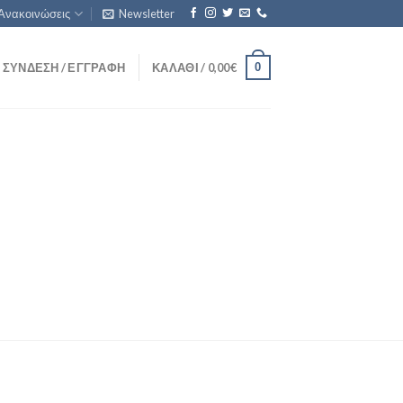
Ανακοινώσεις
Newsletter
0
ΣΎΝΔΕΣΗ / ΕΓΓΡΑΦΉ
ΚΑΛΆΘΙ /
0,00
€