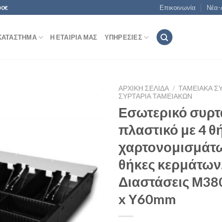
Επικοινωνία
Νέα-
00€
ΚΑΤΆΣΤΗΜΑ
Η ΕΤΑΙΡΊΑ ΜΑΣ
ΥΠΗΡΕΣΊΕΣ
ΑΡΧΙΚΉ ΣΕΛΊΔΑ
/
ΤΑΜΕΙΑΚΆ Σ
ΣΥΡΤΆΡΙΑ ΤΑΜΕΙΑΚΏΝ
Εσωτερικό συρτ
πλαστικό με 4 θ
Add to
Wishlist
χαρτονομισμάτω
θήκες κερμάτων
Διαστάσεις Μ38
x Υ60mm