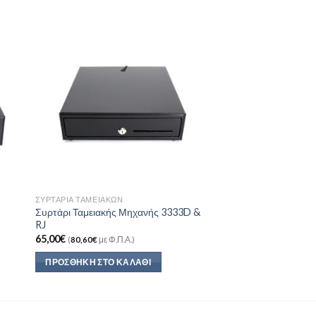
to
Add to
ist
Wishlist
ΣΥΡΤΆΡΙΑ ΤΑΜΕΙΑΚΏΝ
Συρτάρι Ταμειακής Μηχανής 3333D &
η
RJ
65,00
€
(
80,60
€
με Φ.Π.Α.)
ΠΡΟΣΘΉΚΗ ΣΤΟ ΚΑΛΆΘΙ