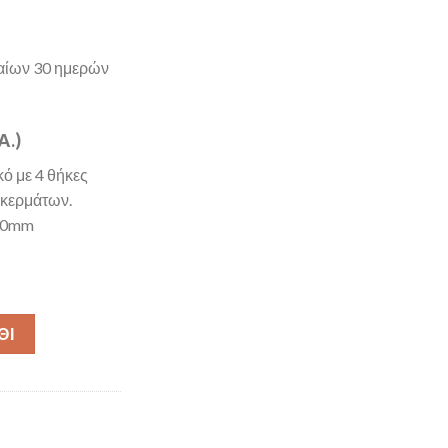
ταίων 30 ημερών
Α.)
ό με 4 θήκες
 κερμάτων.
Υ60mm
 με 4 θήκες χαρτονομισμάτων και 8 θήκες κερμάτων. Διαστάσεις
ΘΙ