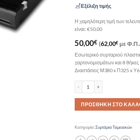
Εξέλιξη τιμής
Η χαμηλότερη τιμή των τελευ
είναι: €50.00
50,00
€
(
62,00
€
με Φ.Π.
Εσωτερικό συρταριού πλαστικ
χαρτονομισμάτων και 8 θήκες
Διαστάσεις Μ380 x Π325 x 
Εσωτερικό συρταριού πλαστικό
ΠΡΟΣΘΉΚΗ ΣΤΟ ΚΑΛΆ
Κατηγορία:
Συρτάρια Ταμειακών