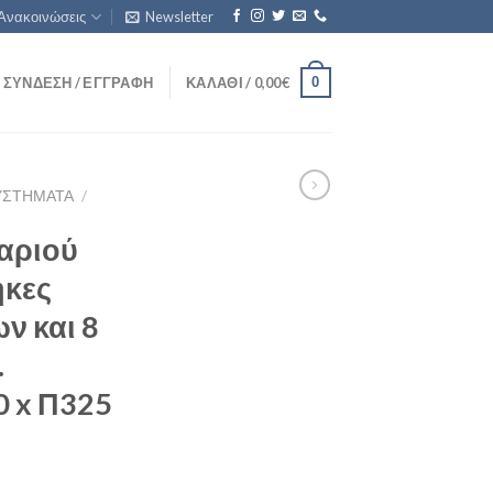
Ανακοινώσεις
Newsletter
0
ΣΎΝΔΕΣΗ / ΕΓΓΡΑΦΉ
ΚΑΛΆΘΙ /
0,00
€
ΥΣΤΉΜΑΤΑ
/
αριού
ήκες
ν και 8
.
0 x Π325