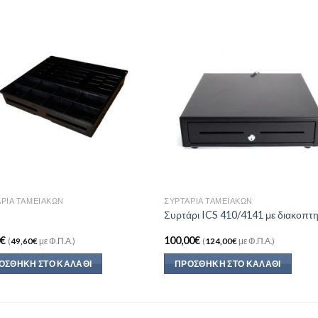
Add to
Add 
Wishlist
Wishl
ΡΙΑ ΤΑΜΕΙΑΚΏΝ
ΣΥΡΤΆΡΙΑ ΤΑΜΕΙΑΚΏΝ
Συρτάρι ICS 410/4141 με διακοπτ
0
€
100,00
€
(
49,60
€
με Φ.Π.Α.)
(
124,00
€
με Φ.Π.Α.)
ΟΣΘΉΚΗ ΣΤΟ ΚΑΛΆΘΙ
ΠΡΟΣΘΉΚΗ ΣΤΟ ΚΑΛΆΘΙ