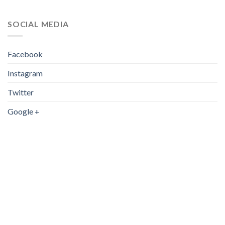
στη
στη
σελίδα
σελίδα
SOCIAL MEDIA
του
του
προϊόντος
προϊόντος
Facebook
Instagram
Twitter
Google +