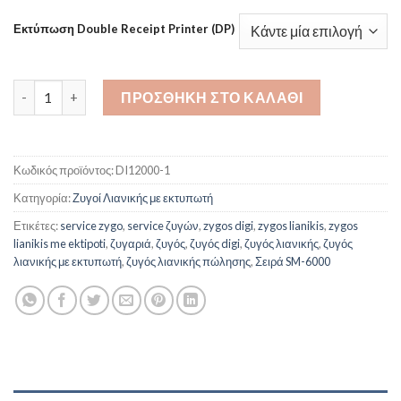
Εκτύπωση Double Receipt Printer (DP)
Ζυγός Λιανικής Πώλησης DIGI SM-6000EV PLUS ποσότητα
ΠΡΟΣΘΉΚΗ ΣΤΟ ΚΑΛΆΘΙ
Κωδικός προϊόντος:
DI12000-1
Κατηγορία:
Ζυγοί Λιανικής με εκτυπωτή
Ετικέτες:
service zygo
,
service ζυγών
,
zygos digi
,
zygos lianikis
,
zygos
lianikis me ektipoti
,
ζυγαριά
,
ζυγός
,
ζυγός digi
,
ζυγός λιανικής
,
ζυγός
λιανικής με εκτυπωτή
,
ζυγός λιανικής πώλησης
,
Σειρά SM-6000