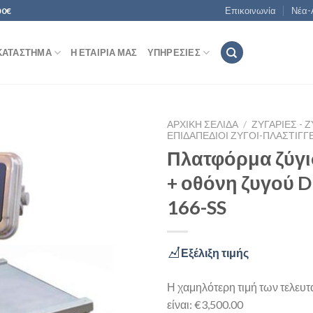
Επικοινωνία
Νέα-
00€
ΚΑΤΆΣΤΗΜΑ
Η ΕΤΑΙΡΊΑ ΜΑΣ
ΥΠΗΡΕΣΊΕΣ
ΑΡΧΙΚΉ ΣΕΛΊΔΑ
/
ΖΥΓΑΡΙΈΣ - Ζ
ΕΠΙΔΑΠΈΔΙΟΙ ΖΥΓΟΊ-ΠΛΆΣΤΙΓ
Πλατφόρμα ζύγι
+ οθόνη ζυγού DI
Add to
Wishlist
166-SS
Εξέλιξη τιμής
Η χαμηλότερη τιμή των τελευ
είναι: €3,500.00