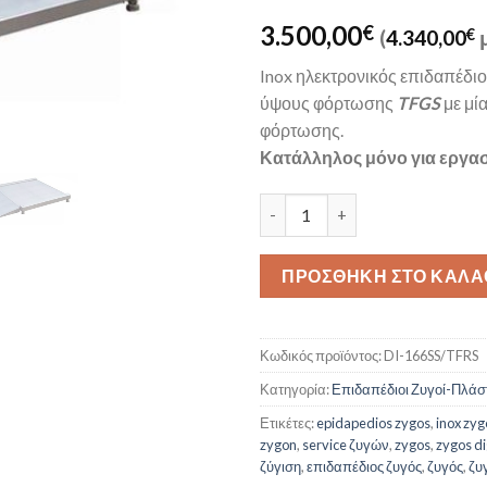
3.500,00
€
(
4.340,00
€
μ
Inox ηλεκτρονικός επιδαπέδι
ύψους φόρτωσης
TFGS
με μί
φόρτωσης.
Κατάλληλος μόνο για εργα
Πλατφόρμα ζύγισης TFRS + οθό
ΠΡΟΣΘΉΚΗ ΣΤΟ ΚΑΛΆ
Κωδικός προϊόντος:
DI-166SS/TFRS
Κατηγορία:
Επιδαπέδιοι Ζυγοί-Πλάσ
Ετικέτες:
epidapedios zygos
,
inox zyg
zygon
,
service ζυγών
,
zygos
,
zygos di
ζύγιση
,
επιδαπέδιος ζυγός
,
ζυγός
,
ζυγ