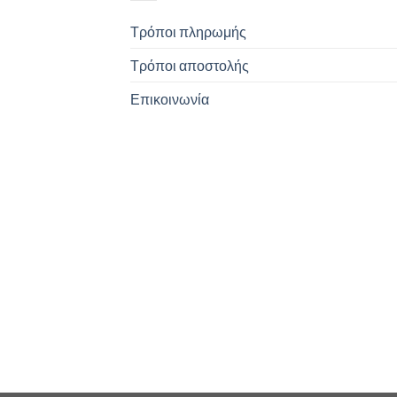
παραλλαγές.
Τρόποι πληρωμής
Οι
επιλογές
Τρόποι αποστολής
μπορούν
να
Επικοινωνία
επιλεγούν
στη
σελίδα
του
προϊόντος