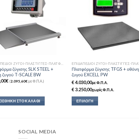
Add to
Add 
Wishlist
Wishl
ΕΠΙΔΑΠΈΔΙΟΙ ΖΥΓΟΊ-ΠΛΆΣΤΙΓΓΕΣ-ΠΛΑΤΦΌΡΜΕΣ
φόρμα ζύγισης SLK STEEL +
Πλατφόρμα ζύγισης TFGS + οθόν
η ζυγού T-SCALE BW
ζυγού EXCELL PW
,00
€
(
2.095,60
€
με Φ.Π.Α.)
€ 4.030,00
με Φ.Π.Α.
€ 3.250,00
χωρίς Φ.Π.Α.
ΟΣΘΉΚΗ ΣΤΟ ΚΑΛΆΘΙ
ΕΠΙΛΟΓΉ
Αυτό
το
προϊόν
έχει
SOCIAL MEDIA
πολλαπλές