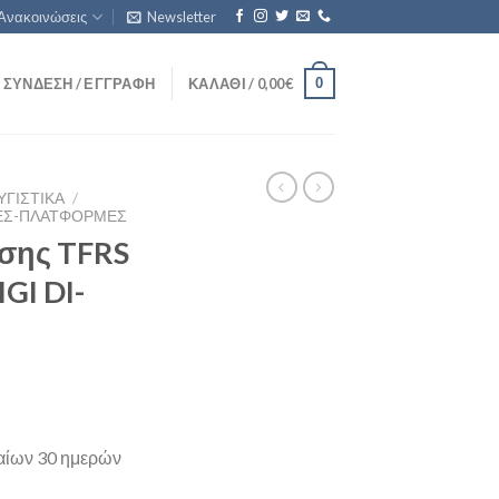
Ανακοινώσεις
Newsletter
0
ΣΎΝΔΕΣΗ / ΕΓΓΡΑΦΉ
ΚΑΛΆΘΙ /
0,00
€
ΥΓΙΣΤΙΚΆ
/
ΓΕΣ-ΠΛΑΤΦΌΡΜΕΣ
σης TFRS
GI DI-
ταίων 30 ημερών