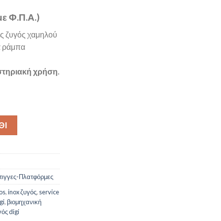
ε Φ.Π.Α.)
ος ζυγός χαμηλού
α ράμπα
στηριακή χρήση.
νη ζυγού DIGI DI-166-SS ποσότητα
ΘΙ
τιγγες-Πλατφόρμες
os
,
inox ζυγός
,
service
gi
,
βιομηχανική
ός digi