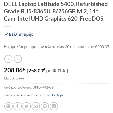
DELL Laptop Latitude 5400, Refurbished
Grade B, i5-8365U, 8/256GB M.2, 14″,
Cam, Intel UHD Graphics 620, FreeDOS
Εξέλιξη τιμής
Η χαμηλότερη τιμή των τελευταίων 30 ημερών είναι: €208.07
208,06
€
(
258,00
€
με Φ.Π.Α.)
Εξαντλημένο
Κωδικός προϊόντος:
DM L-4442-GB
Κατηγορία:
Ανακατασκευασμένα Laptops