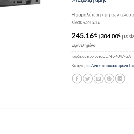
Η χαμηλότερη τιμή των τελευ
είναι: €245.16
245,16
€
(
304,00
€
με Φ
Εξαντλημένο
Κωδικός προϊόντος:
DM L-4347-GA
Κατηγορία:
Ανακατασκευασμένα Lap