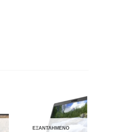
to
Add to
ist
Wishlist
ΕΞΑΝΤΛΗΜΈΝΟ