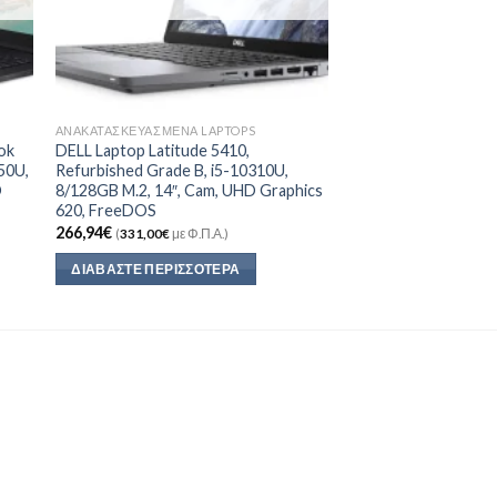
ΑΝΑΚΑΤΑΣΚΕΥΑΣΜΈΝΑ LAPTOPS
ok
DELL Laptop Latitude 5410,
50U,
Refurbished Grade B, i5-10310U,
D
8/128GB M.2, 14″, Cam, UHD Graphics
620, FreeDOS
266,94
€
(
331,00
€
με Φ.Π.Α.)
ΔΙΑΒΆΣΤΕ ΠΕΡΙΣΣΌΤΕΡΑ