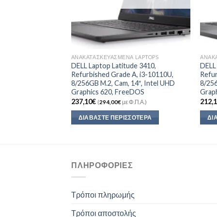
Α LAPTOPS
ΑΝΑΚΑΤΑΣΚΕΥΑΣΜΈΝΑ LAPTOPS
ΑΝΑΚ
k 650 G5,
DELL Laptop Latitude 3410,
DELL 
 B, i5-8265U,
Refurbished Grade A, i3-10110U,
Refur
″, Cam, UHD
8/256GB M.2, Cam, 14″, Intel UHD
8/256
eeDOS
Graphics 620, FreeDOS
Grap
237,10
€
212,
Φ.Π.Α.)
(
294,00
€
με Φ.Π.Α.)
ΣΣΌΤΕΡΑ
ΔΙΑΒΆΣΤΕ ΠΕΡΙΣΣΌΤΕΡΑ
ΔΙ
ΠΛΗΡΟΦΟΡΊΕΣ
Τρόποι πληρωμής
Τρόποι αποστολής