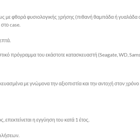
ως με φθορά φυσιολογικής χρήσης (πιθανή θαμπάδα ή γυαλάδα 
στο case.
επτά.
γνωστικό πρόγραμμα του εκάστοτε κατασκευαστή (Seagate, WD, Sams
σκευασμένα με γνώμονα την αξιοπιστία και την αντοχή στον χρόνο 
, επεκτείνεται η εγγύηση του κατά 1 έτος.
πωλήσεων.