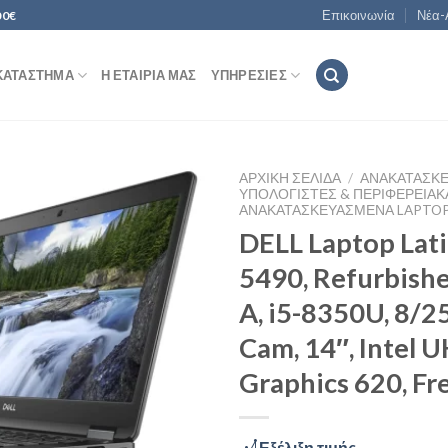
Επικοινωνία
Νέα-
00€
ΚΑΤΆΣΤΗΜΑ
Η ΕΤΑΙΡΊΑ ΜΑΣ
ΥΠΗΡΕΣΊΕΣ
ΑΡΧΙΚΉ ΣΕΛΊΔΑ
/
ΑΝΑΚΑΤΑΣΚ
ΥΠΟΛΟΓΙΣΤΈΣ & ΠΕΡΙΦΕΡΕΙΑΚ
ΑΝΑΚΑΤΑΣΚΕΥΑΣΜΈΝΑ LAPTO
DELL Laptop Lat
Add to
5490, Refurbish
Wishlist
A, i5-8350U, 8/2
Cam, 14″, Intel 
Graphics 620, F
Εξέλιξη τιμής