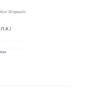
ταίων 30 ημερών
.Π.Α.)
tops