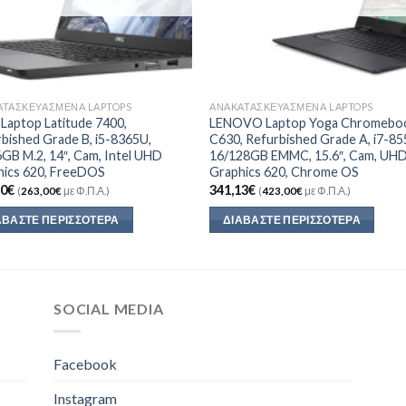
ΑΤΑΣΚΕΥΑΣΜΈΝΑ LAPTOPS
ΑΝΑΚΑΤΑΣΚΕΥΑΣΜΈΝΑ LAPTOPS
Laptop Latitude 7400,
LENOVO Laptop Yoga Chromebo
bished Grade B, i5-8365U,
C630, Refurbished Grade A, i7-85
GB M.2, 14″, Cam, Intel UHD
16/128GB EMMC, 15.6″, Cam, UH
hics 620, FreeDOS
Graphics 620, Chrome OS
10
€
341,13
€
(
263,00
€
με Φ.Π.Α.)
(
423,00
€
με Φ.Π.Α.)
ΑΒΆΣΤΕ ΠΕΡΙΣΣΌΤΕΡΑ
ΔΙΑΒΆΣΤΕ ΠΕΡΙΣΣΌΤΕΡΑ
SOCIAL MEDIA
Facebook
Instagram