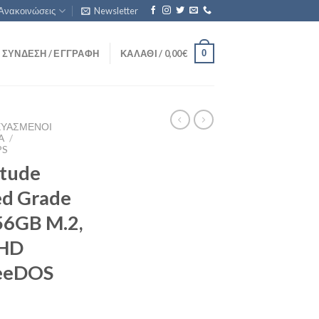
Ανακοινώσεις
Newsletter
0
ΣΎΝΔΕΣΗ / ΕΓΓΡΑΦΉ
ΚΑΛΆΘΙ /
0,00
€
ΕΥΑΣΜΈΝΟΙ
Ά
/
PS
itude
ed Grade
56GB M.2,
UHD
reeDOS