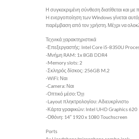
Η συγκεκριμένη σύνθεση διατίθεται και με
H ενεργοποίηση των Windows γίνεται αυτόμα
παρέμβαση από τον χρήστη. Μέχρι να ολοκλ
Τεχνικά χαρακτηριστικά
-Επεξεργαστής: Intel Core i5-8350U Proce
-Μνήμη RAM: 1x 8GB DDR4
-Memory slots: 2
-Σκληρός δίσκος: 256GB M.2
-WiFi: Ναι
-Camera: Ναι
-Οπτικό μέσο: Όχι
-Layout πληκτρολογίου: Αδιευκρίνιστo
-Κάρτα γραφικών: Intel UHD Graphics 620
-Οθόνη: 14″ 1920 x 1080 Touchscreen
Ports
1x Headphone/microphone combo jack