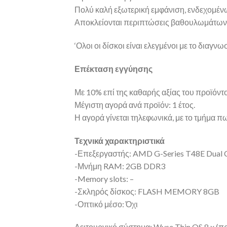
Πολύ καλή εξωτερική εμφάνιση, ενδεχομέν
Αποκλείονται περιπτώσεις βαθουλωμάτων 
‘Ολοι οι δίσκοι είναι ελεγμένοι με το δια
Επέκταση εγγύησης
Με 10% επί της καθαρής αξίας του προϊόντος
Μέγιστη αγορά ανά προϊόν: 1 έτος.
Η αγορά γίνεται τηλεφωνικά, με το τμήμα 
Τεχνικά χαρακτηριστικά
-Επεξεργαστής: AMD G-Series T48E Dual 
-Μνήμη RAM: 2GB DDR3
-Memory slots: –
-Σκληρός δίσκος: FLASH MEMORY 8GB
-Οπτικό μέσο: Όχι
Λειτουργικό σύστημα: Wyse Thin OS 8.x (π