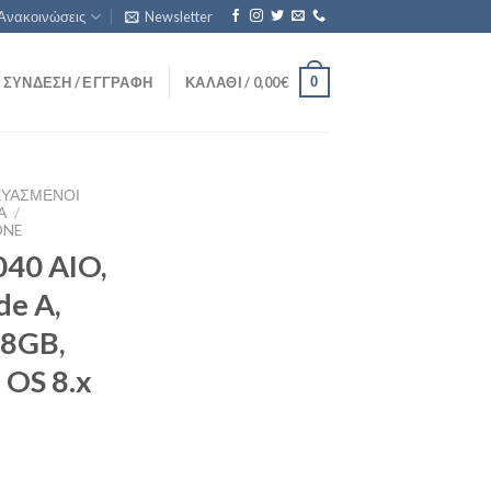
Ανακοινώσεις
Newsletter
0
ΣΎΝΔΕΣΗ / ΕΓΓΡΑΦΉ
ΚΑΛΆΘΙ /
0,00
€
ΕΥΑΣΜΈΝΟΙ
Ά
/
ONE
040 AIO,
de A,
 8GB,
 OS 8.x