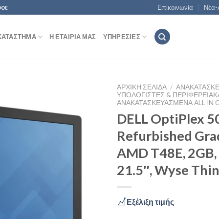
Επικοινωνία
Νέα-
00€
ΚΑΤΆΣΤΗΜΑ
Η ΕΤΑΙΡΊΑ ΜΑΣ
ΥΠΗΡΕΣΊΕΣ
ΑΡΧΙΚΉ ΣΕΛΊΔΑ
/
ΑΝΑΚΑΤΑΣΚ
ΥΠΟΛΟΓΙΣΤΈΣ & ΠΕΡΙΦΕΡΕΙΑΚ
ΑΝΑΚΑΤΑΣΚΕΥΑΣΜΈΝΑ ALL IN 
DELL OptiPlex 5
Add to
Refurbished Gra
Wishlist
AMD T48E, 2GB,
21.5″, Wyse Thin
Εξέλιξη τιμής