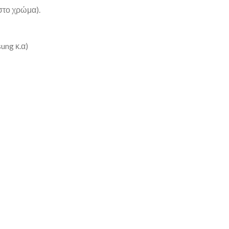
στο χρώμα).
ung κ.α)