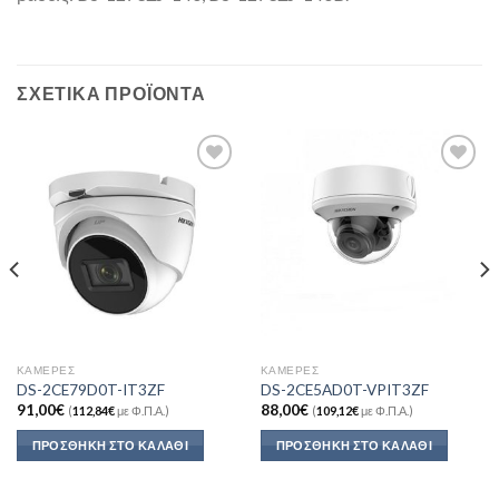
ΣΧΕΤΙΚΆ ΠΡΟΪΌΝΤΑ
Add to
Add to
Wishlist
Wishlist
ΚΆΜΕΡΕΣ
ΚΆΜΕΡΕΣ
DS-2CE79D0T-IT3ZF
DS-2CE5AD0T-VPIT3ZF
91,00
€
88,00
€
(
112,84
€
με Φ.Π.Α.)
(
109,12
€
με Φ.Π.Α.)
ΠΡΟΣΘΉΚΗ ΣΤΟ ΚΑΛΆΘΙ
ΠΡΟΣΘΉΚΗ ΣΤΟ ΚΑΛΆΘΙ