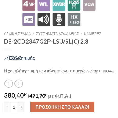
ΑΡΧΙΚΉ ΣΕΛΊΔΑ
/
ΣΥΣΤΉΜΑΤΑ ΑΣΦΑΛΕΊΑΣ
/
ΚΆΜΕΡΕΣ
DS-2CD2347G2P-LSU/SL(C) 2.8
Εξέλιξη τιμής
Η χαμηλότερη τιμή των τελευταίων 30 ημερών είναι: €380.40
380,40
€
(
471,70
€
με Φ.Π.Α.)
DS-2CD2347G2P-LSU/SL(C) 2.8 ποσότητα
ΠΡΟΣΘΉΚΗ ΣΤΟ ΚΑΛΆΘΙ