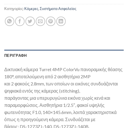
Κατηγορίες:
Κάμερες
,
Συστήματα Ασφαλείας
ΠΕΡΙΓΡΑΦΉ
Δικτυακή κάμερα Turret 4MP ColorVu πανοραμικής θέασης
180°, αποτελούμενη από 2 αισθητήρια 2MP
και 2 φακούς 2.8mm, των οποίων οι εικόνες συνδυάζονται
ψηφιακά εντός της κάμερας (stitching),
παράγοντας μια υπερυρυγώνια εικόνα χωρίς κενά και
παραμορφώσεις. Αισθητήρια 1/2.5″, φακοί υψηλής
φωτεινότητας F1.0, 140×145.6mm, λοιπά χαρακτηριστικά
όπως η προηγούμενη κάμερα. Συνδυάζεται με
βάσεις: DS-1273ZJ-140, DS-1273ZJ-140B.