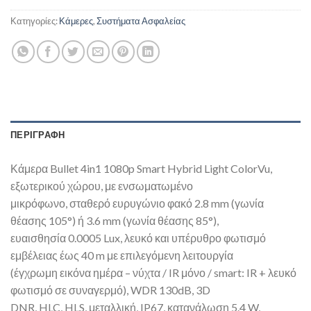
Κατηγορίες:
Κάμερες
,
Συστήματα Ασφαλείας
ΠΕΡΙΓΡΑΦΉ
Κάμερα Bullet 4in1 1080p Smart Hybrid Light ColorVu,
εξωτερικού χώρου, με ενσωματωμένο
μικρόφωνο, σταθερό ευρυγώνιο φακό 2.8 mm (γωνία
θέασης 105°) ή 3.6 mm (γωνία θέασης 85°),
ευαισθησία 0.0005 Lux, λευκό και υπέρυθρο φωτισμό
εμβέλειας έως 40 m με επιλεγόμενη λειτουργία
(έγχρωμη εικόνα ημέρα – νύχτα / IR μόνο / smart: IR + λευκό
φωτισμό σε συναγερμό), WDR 130dB, 3D
DNR, HLC, HLS, μεταλλική, IP67, κατανάλωση 5.4 W,