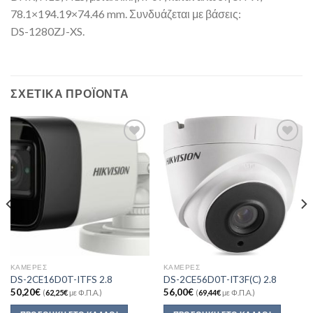
78.1×194.19×74.46 mm. Συνδυάζεται με βάσεις:
DS-1280ZJ-XS.
ΣΧΕΤΙΚΆ ΠΡΟΪΌΝΤΑ
Add to
Add to
Wishlist
Wishlist
ΚΆΜΕΡΕΣ
ΚΆΜΕΡΕΣ
DS-2CE16D0T-ITFS 2.8
DS-2CE56D0T-IΤ3F(C) 2.8
50,20
€
56,00
€
(
62,25
€
με Φ.Π.Α.)
(
69,44
€
με Φ.Π.Α.)