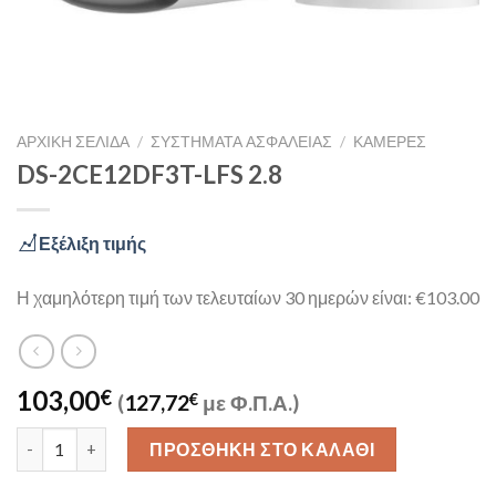
ΑΡΧΙΚΉ ΣΕΛΊΔΑ
/
ΣΥΣΤΉΜΑΤΑ ΑΣΦΑΛΕΊΑΣ
/
ΚΆΜΕΡΕΣ
DS-2CE12DF3T-LFS 2.8
Εξέλιξη τιμής
Η χαμηλότερη τιμή των τελευταίων 30 ημερών είναι: €103.00
103,00
€
(
127,72
€
με Φ.Π.Α.)
DS-2CE12DF3T-LFS 2.8 ποσότητα
ΠΡΟΣΘΉΚΗ ΣΤΟ ΚΑΛΆΘΙ