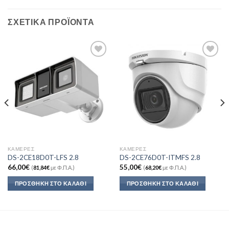
ΣΧΕΤΙΚΆ ΠΡΟΪΌΝΤΑ
Add to
Add to
Wishlist
Wishlist
ΚΆΜΕΡΕΣ
ΚΆΜΕΡΕΣ
DS-2CE18D0T-LFS 2.8
DS-2CE76D0T-ITMFS 2.8
66,00
€
55,00
€
(
81,84
€
με Φ.Π.Α.)
(
68,20
€
με Φ.Π.Α.)
ΠΡΟΣΘΉΚΗ ΣΤΟ ΚΑΛΆΘΙ
ΠΡΟΣΘΉΚΗ ΣΤΟ ΚΑΛΆΘΙ