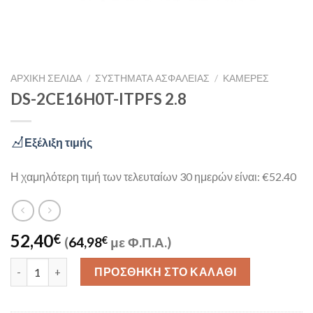
ΑΡΧΙΚΉ ΣΕΛΊΔΑ
/
ΣΥΣΤΉΜΑΤΑ ΑΣΦΑΛΕΊΑΣ
/
ΚΆΜΕΡΕΣ
DS-2CE16H0T-ITPFS 2.8
Εξέλιξη τιμής
Η χαμηλότερη τιμή των τελευταίων 30 ημερών είναι: €52.40
52,40
€
(
64,98
€
με Φ.Π.Α.)
DS-2CE16H0T-ITPFS 2.8 ποσότητα
ΠΡΟΣΘΉΚΗ ΣΤΟ ΚΑΛΆΘΙ