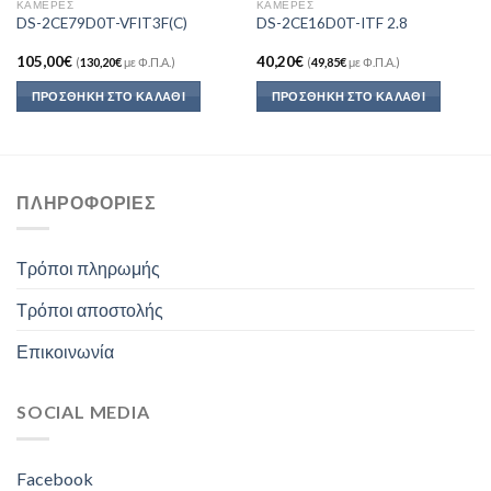
ΚΆΜΕΡΕΣ
ΚΆΜΕΡΕΣ
DS-2CE79D0T-VFIT3F(C)
DS-2CE16D0T-ITF 2.8
105,00
€
40,20
€
(
130,20
€
με Φ.Π.Α.)
(
49,85
€
με Φ.Π.Α.)
ΠΡΟΣΘΉΚΗ ΣΤΟ ΚΑΛΆΘΙ
ΠΡΟΣΘΉΚΗ ΣΤΟ ΚΑΛΆΘΙ
ΠΛΗΡΟΦΟΡΊΕΣ
Τρόποι πληρωμής
Τρόποι αποστολής
Επικοινωνία
SOCIAL MEDIA
Facebook