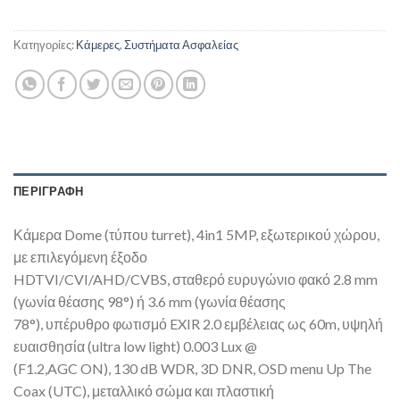
Κατηγορίες:
Κάμερες
,
Συστήματα Ασφαλείας
ΠΕΡΙΓΡΑΦΉ
Κάμερα Dome (τύπου turret), 4in1 5MP, εξωτερικού χώρου,
με επιλεγόμενη έξοδο
HDTVI/CVI/AHD/CVBS, σταθερό ευρυγώνιο φακό 2.8 mm
(γωνία θέασης 98°) ή 3.6 mm (γωνία θέασης
78°), υπέρυθρο φωτισμό EXIR 2.0 εμβέλειας ως 60m, υψηλή
ευαισθησία (ultra low light) 0.003 Lux @
(F1.2,AGC ON), 130 dB WDR, 3D DNR, OSD menu Up The
Coax (UTC), μεταλλικό σώμα και πλαστική