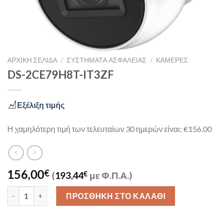
ΑΡΧΙΚΉ ΣΕΛΊΔΑ
/
ΣΥΣΤΉΜΑΤΑ ΑΣΦΑΛΕΊΑΣ
/
ΚΆΜΕΡΕΣ
DS-2CE79H8T-IT3ZF
Εξέλιξη τιμής
Η χαμηλότερη τιμή των τελευταίων 30 ημερών είναι: €156.00
156,00
€
(
193,44
€
με Φ.Π.Α.)
DS-2CE79H8T-IT3ZF ποσότητα
ΠΡΟΣΘΉΚΗ ΣΤΟ ΚΑΛΆΘΙ