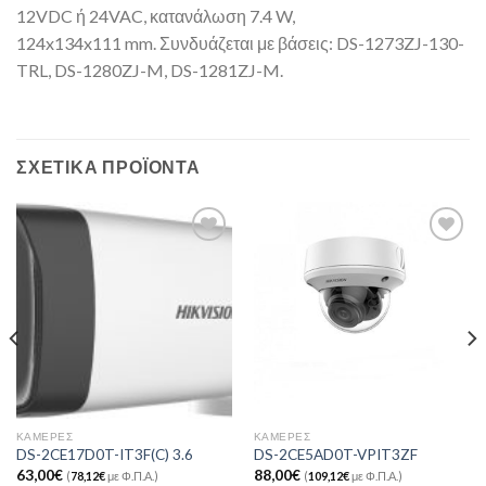
12VDC ή 24VAC, κατανάλωση 7.4 W,
124x134x111 mm. Συνδυάζεται με βάσεις: DS-1273ZJ-130-
TRL, DS-1280ZJ-M, DS-1281ZJ-M.
ΣΧΕΤΙΚΆ ΠΡΟΪΌΝΤΑ
Add to
Add to
Wishlist
Wishlist
ΚΆΜΕΡΕΣ
ΚΆΜΕΡΕΣ
DS-2CE17D0T-IT3F(C) 3.6
DS-2CE5AD0T-VPIT3ZF
63,00
€
88,00
€
(
78,12
€
με Φ.Π.Α.)
(
109,12
€
με Φ.Π.Α.)