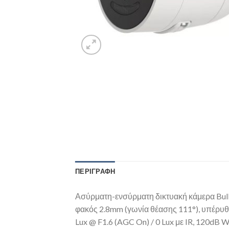
ΠΕΡΙΓΡΑΦΉ
Ασύρματη-ενσύρματη δικτυακή κάμερα Bulle
φακός 2.8mm (γωνία θέασης 111°), υπέρυθρ
Lux @ F1.6 (AGC On) / 0 Lux με IR, 120d