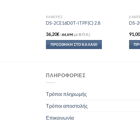
ΚΆΜΕΡΕΣ
ΚΆΜΕ
FS 2.8
DS-2CE16D0T-ITPF(C) 2.8
DS-2
36,20
€
91,0
Π.Α.)
(
44,89
€
με Φ.Π.Α.)
ΚΑΛΆΘΙ
ΠΡΟΣΘΉΚΗ ΣΤΟ ΚΑΛΆΘΙ
ΠΡ
ΠΛΗΡΟΦΟΡΊΕΣ
Τρόποι πληρωμής
Τρόποι αποστολής
Επικοινωνία