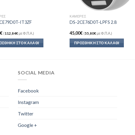
ΡΕΣ
ΚΆΜΕΡΕΣ
CE79D0T-IT3ZF
DS-2CE76D0T-LPFS 2.8
0
€
45,00
€
(
112,84
€
με Φ.Π.Α.)
(
55,80
€
με Φ.Π.Α.)
ΟΣΘΉΚΗ ΣΤΟ ΚΑΛΆΘΙ
ΠΡΟΣΘΉΚΗ ΣΤΟ ΚΑΛΆΘΙ
SOCIAL MEDIA
Facebook
Instagram
Twitter
Google +