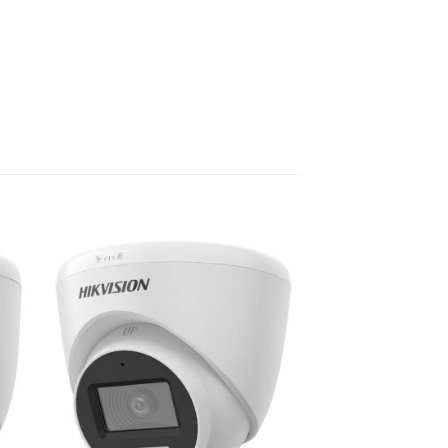
to
Add to
ist
Wishlist