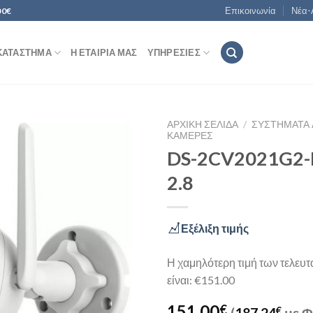
Επικοινωνία
Νέα-
00€
ΚΑΤΆΣΤΗΜΑ
Η ΕΤΑΙΡΊΑ ΜΑΣ
ΥΠΗΡΕΣΊΕΣ
ΑΡΧΙΚΉ ΣΕΛΊΔΑ
/
ΣΥΣΤΉΜΑΤΑ 
ΚΆΜΕΡΕΣ
DS-2CV2021G2-
2.8
Add to
Wishlist
Εξέλιξη τιμής
Η χαμηλότερη τιμή των τελευ
είναι: €151.00
151,00
€
(
187,24
€
με Φ