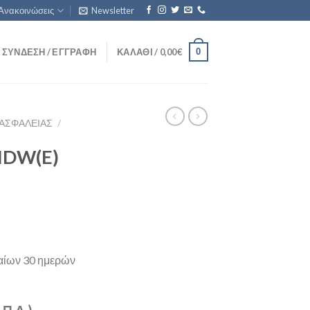
Ανακοινώσεις
Newsletter
0
ΣΎΝΔΕΣΗ / ΕΓΓΡΑΦΉ
ΚΑΛΆΘΙ /
0,00
€
ΑΣΦΑΛΕΊΑΣ
/
IDW(E)
ταίων 30 ημερών
.Π.Α.)