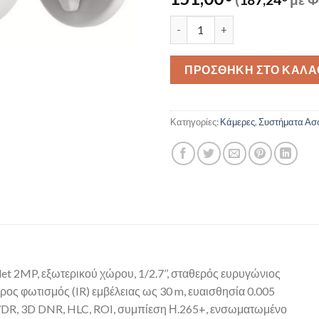
DS-2CV2021G2-IDW(E) 2.8 πο
ΠΡΟΣΘΉΚΗ ΣΤΟ ΚΑΛΆ
Κατηγορίες:
Κάμερες
,
Συστήματα Ασ
t 2MP, εξωτερικού χώρου, 1/2.7’’, σταθερός ευρυγώνιος
ος φωτισμός (IR) εμβέλειας ως 30 m, ευαισθησία 0.005
B WDR, 3D DNR, HLC, ROI, συμπίεση Η.265+, ενσωματωμένο