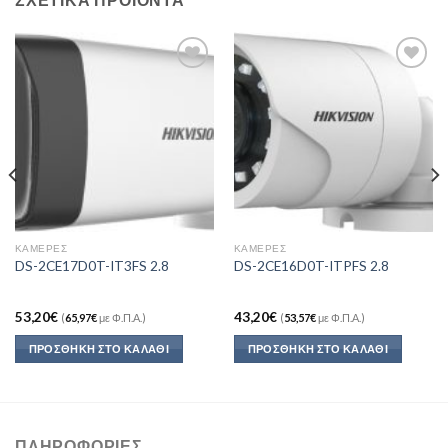
Add to
Add to
Wishlist
Wishlist
ΚΆΜΕΡΕΣ
ΚΆΜΕΡΕΣ
DS-2CE17D0T-IT3FS 2.8
DS-2CE16D0T-ITPFS 2.8
53,20
€
43,20
€
(
65,97
€
με Φ.Π.Α.)
(
53,57
€
με Φ.Π.Α.)
ΠΡΟΣΘΉΚΗ ΣΤΟ ΚΑΛΆΘΙ
ΠΡΟΣΘΉΚΗ ΣΤΟ ΚΑΛΆΘΙ
ΠΛΗΡΟΦΟΡΊΕΣ