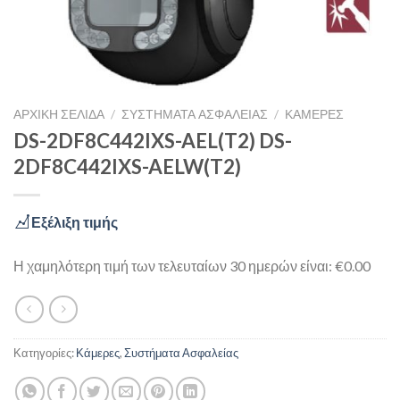
ΑΡΧΙΚΉ ΣΕΛΊΔΑ
/
ΣΥΣΤΉΜΑΤΑ ΑΣΦΑΛΕΊΑΣ
/
ΚΆΜΕΡΕΣ
DS-2DF8C442IXS-AEL(T2) DS-
2DF8C442IXS-AELW(T2)
Εξέλιξη τιμής
Η χαμηλότερη τιμή των τελευταίων 30 ημερών είναι: €0.00
Κατηγορίες:
Κάμερες
,
Συστήματα Ασφαλείας