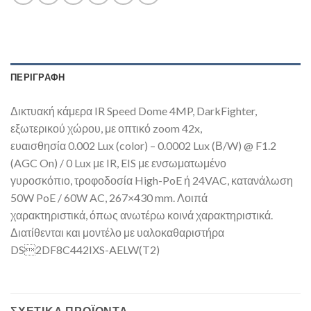
ΠΕΡΙΓΡΑΦΉ
Δικτυακή κάμερα IR Speed Dome 4MP, DarkFighter,
εξωτερικού χώρου, με οπτικό zoom 42x,
ευαισθησία 0.002 Lux (color) – 0.0002 Lux (Β/W) @ F1.2
(AGC On) / 0 Lux με IR, EIS με ενσωματωμένο
γυροσκόπιο, τροφοδοσία High-PoE ή 24VAC, κατανάλωση
50W PoE / 60W AC, 267×430 mm. Λοιπά
χαρακτηριστικά, όπως ανωτέρω κοινά χαρακτηριστικά.
Διατίθενται και μοντέλο με υαλοκαθαριστήρα
DS2DF8C442IXS-AELW(T2)
ΣΧΕΤΙΚΆ ΠΡΟΪΌΝΤΑ