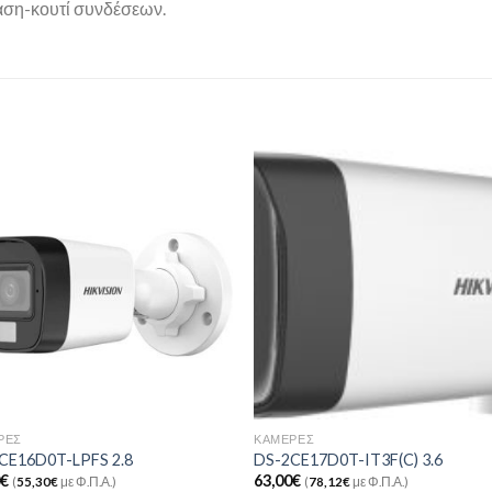
άση-κουτί συνδέσεων.
Add to
Add 
Wishlist
Wishl
ΡΕΣ
ΚΆΜΕΡΕΣ
CE16D0T-LPFS 2.8
DS-2CE17D0T-IT3F(C) 3.6
0
€
63,00
€
(
55,30
€
με Φ.Π.Α.)
(
78,12
€
με Φ.Π.Α.)