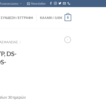
Ανακοινώσεις
Newsletter
0
ΣΎΝΔΕΣΗ / ΕΓΓΡΑΦΉ
ΚΑΛΆΘΙ /
0,00
€
ΑΣΦΑΛΕΊΑΣ
/
P, DS-
S-
ταίων 30 ημερών