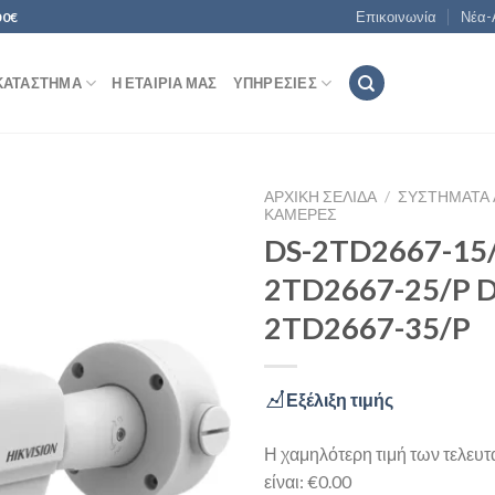
Επικοινωνία
Νέα-
00€
ΚΑΤΆΣΤΗΜΑ
Η ΕΤΑΙΡΊΑ ΜΑΣ
ΥΠΗΡΕΣΊΕΣ
ΑΡΧΙΚΉ ΣΕΛΊΔΑ
/
ΣΥΣΤΉΜΑΤΑ 
ΚΆΜΕΡΕΣ
DS-2TD2667-15/
2TD2667-25/P D
Add to
Wishlist
2TD2667-35/P
Εξέλιξη τιμής
Η χαμηλότερη τιμή των τελευ
είναι: €0.00