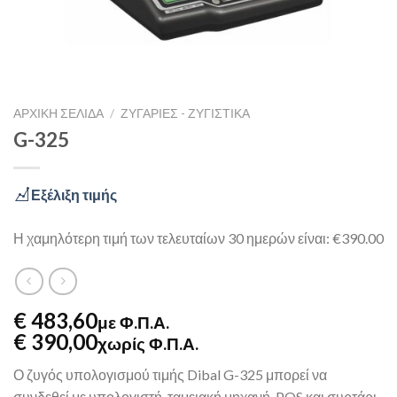
ΑΡΧΙΚΉ ΣΕΛΊΔΑ
/
ΖΥΓΑΡΙΈΣ - ΖΥΓΙΣΤΙΚΆ
G-325
Εξέλιξη τιμής
Η χαμηλότερη τιμή των τελευταίων 30 ημερών είναι: €390.00
€ 483,60
με Φ.Π.Α.
€ 390,00
χωρίς Φ.Π.Α.
Ο ζυγός υπολογισμού τιμής Dibal G-325 μπορεί να
συνδεθεί με υπολογιστή, ταμειακή μηχανή, POS και συρτάρι