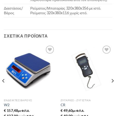
Διαστάσεις/
Ρεύματος/Μπαταρίας 320x380x356 με ιστό.
Βάρος
Ρεύματος 320x380x116 χωρίς ιστό.
ΣΧΕΤΙΚΆ ΠΡΟΪΌΝΤΑ
Add to
Add to
Wishlist
Wishlist
ΕΝΔΕΊΚΤΕΣ ΒΆΡΟΥΣ
ΖΥΓΑΡΙΈΣ - ΖΥΓΙΣΤΙΚΆ
W2
CR
€ 157,48
€ 49,60
με Φ.Π.Α.
με Φ.Π.Α.
€ 127,00
€ 40,00