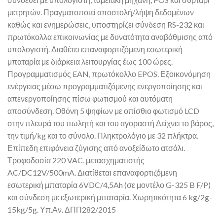
μετρητών. Πραγματοποιεί αποστολή/λήψη δεδομένων
καθώς και ενημερώσεις, υποστηρίζει σύνδεση RS-232 και
πρωτόκολλα επικοινωνίας με δυνατότητα αναβάθμισης από
υπολογιστή. Διαθέτει επαναφορτιζόμενη εσωτερική
μπαταρία με διάρκεια λειτουργίας έως 100 ώρες.
Προγραμματισμός EAN, πρωτόκολλο EPOS. Εξοικονόμηση
ενέργειας μέσω προγραμματιζόμενης ενεργοποίησης και
απενεργοποίησης πίσω φωτισμού και αυτόματη
αποσύνδεση. Οθόνη 5 ψηφίων με οπίσθιο φωτισμό LCD
στην πλευρά του πωλητή και του αγοραστή Δείχνει το βάρος,
την τιμή/kg και το σύνολο. Πληκτρολόγιο με 32 πλήκτρα.
Επίπεδη επιφάνεια ζύγισης από ανοξείδωτο ατσάλι.
Τροφοδοσία 220 VAC, μετασχηματιστής
AC/DC12V/500mA. Διατίθεται επαναφορτιζόμενη
εσωτερική μπαταρία 6VDC/4,5Ah (σε μοντέλο G-325 B F/P)
και σύνδεση με εξωτερική μπαταρία. Χωρητικότητα 6 kg/2g-
15kg/5g. Υπ.Αν. ΔΠΠ282/2015