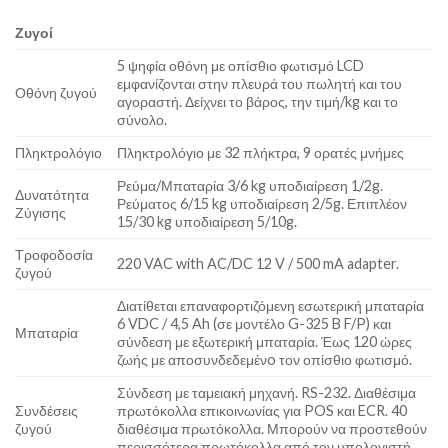
Ζυγοί
5 ψηφία οθόνη με οπίσθιο φωτισμό LCD
εμφανίζονται στην πλευρά του πωλητή και του
Οθόνη ζυγού
αγοραστή. Δείχνει το βάρος, την τιμή/kg και το
σύνολο.
Πληκτρολόγιο
Πληκτρολόγιο με 32 πλήκτρα, 9 ορατές μνήμες
Ρεύμα/Μπαταρία 3/6 kg υποδιαίρεση 1/2g.
Δυνατότητα
Ρεύματος 6/15 kg υποδιαίρεση 2/5g. Επιπλέον
Ζύγισης
15/30 kg υποδιαίρεση 5/10g.
Τροφοδοσία
220 VAC with AC/DC 12 V / 500 mA adapter.
ζυγού
Διατίθεται επαναφορτιζόμενη εσωτερική μπαταρία
6 VDC / 4,5 Ah (σε μοντέλο G-325 B F/P) και
Μπαταρία
σύνδεση με εξωτερική μπαταρία. Έως 120 ώρες
ζωής με αποσυνδεδεμένo τον οπίσθιο φωτισμό.
Σύνδεση με ταμειακή μηχανή. RS-232. Διαθέσιμα
Συνδέσεις
πρωτόκολλα επικοινωνίας για POS και ECR. 40
ζυγού
διαθέσιμα πρωτόκολλα. Μπορούν να προστεθούν
περισσότερα πρωτόκολλα από τον υπολογιστή.