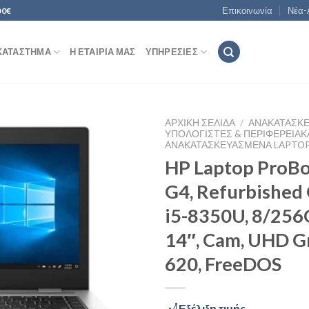
Επικοινωνία
Νέα-
00€
ΚΑΤΆΣΤΗΜΑ
Η ΕΤΑΙΡΊΑ ΜΑΣ
ΥΠΗΡΕΣΊΕΣ
ΑΡΧΙΚΉ ΣΕΛΊΔΑ
/
ΑΝΑΚΑΤΑΣΚ
ΥΠΟΛΟΓΙΣΤΈΣ & ΠΕΡΙΦΕΡΕΙΑΚ
ΑΝΑΚΑΤΑΣΚΕΥΑΣΜΈΝΑ LAPTO
HP Laptop ProB
Add to
G4, Refurbished 
Wishlist
i5-8350U, 8/256
14″, Cam, UHD G
620, FreeDOS
Εξέλιξη τιμής