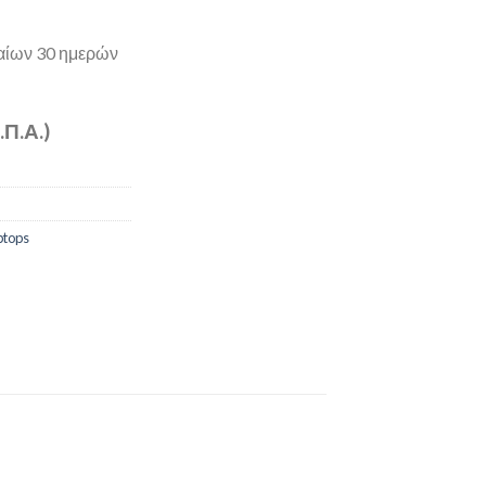
ταίων 30 ημερών
.Π.Α.)
tops