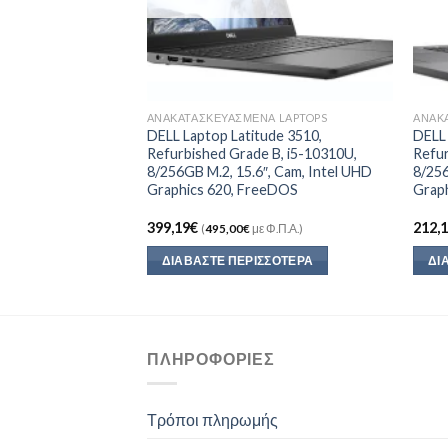
Α LAPTOPS
ΑΝΑΚΑΤΑΣΚΕΥΑΣΜΈΝΑ LAPTOPS
ΑΝΑΚ
80 i5-
DELL Laptop Latitude 3510,
DELL 
Refurbished Grade B, i5-10310U,
Refur
|KB-GR|2Y|F.REF
8/256GB M.2, 15.6″, Cam, Intel UHD
8/256
Graphics 620, FreeDOS
Grap
399,19
€
212,
Φ.Π.Α.)
(
495,00
€
με Φ.Π.Α.)
ΣΣΌΤΕΡΑ
ΔΙΑΒΆΣΤΕ ΠΕΡΙΣΣΌΤΕΡΑ
ΔΙ
ΠΛΗΡΟΦΟΡΊΕΣ
Τρόποι πληρωμής