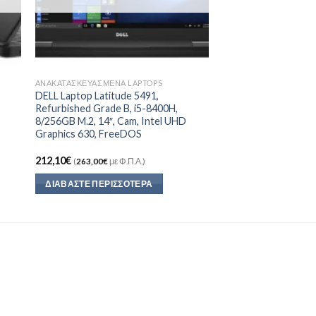
ΑΝΑΚΑΤΑΣΚΕΥΑΣΜΈΝΑ LAPTOPS
DELL Laptop Latitude 5491,
Refurbished Grade B, i5-8400H,
8/256GB M.2, 14″, Cam, Intel UHD
Graphics 630, FreeDOS
212,10
€
(
263,00
€
με Φ.Π.Α.)
ΔΙΑΒΆΣΤΕ ΠΕΡΙΣΣΌΤΕΡΑ