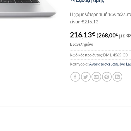
Η χαμηλότερη τιμή των τελευ
είναι: €216.13
216,13
€
(
268,00
€
με Φ
Εξαντλημένο
Κωδικός προϊόντος:
DM L-4565-GB
Κατηγορία:
Ανακατασκευασμένα Lap