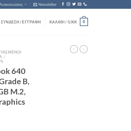
Ανακοινώσεις
Newsletter
0
ΣΎΝΔΕΣΗ / ΕΓΓΡΑΦΉ
ΚΑΛΆΘΙ /
0,00
€
ΕΥΑΣΜΈΝΟΙ
Ά
/
PS
ook 640
Grade B,
GB M.2,
raphics