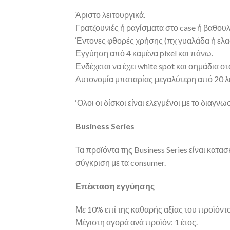
Άριστο λειτουργικά.
Γρατζουνιές ή ραγίσματα στο case ή βαθου
Έντονες φθορές χρήσης (πχ γυαλάδα ή ελ
Εγγύηση από 4 καμένα pixel και πάνω.
Ενδέχεται να έχει white spot και σημάδια στ
Αυτονομία μπαταρίας μεγαλύτερη από 20 λ
‘Ολοι οι δίσκοι είναι ελεγμένοι με το δια
Business Series
Τα προϊόντα της Business Series είναι κατα
σύγκριση με τα consumer.
Επέκταση εγγύησης
Με 10% επί της καθαρής αξίας του προϊόντος
Μέγιστη αγορά ανά προϊόν: 1 έτος.