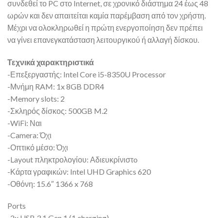
συνδεθεί το PC στο Internet, σε χρονικό διάστημα 24 έως 48
ωρών και δεν απαιτείται καμία παρέμβαση από τον χρήστη.
Μέχρι να ολοκληρωθεί η πρώτη ενεργοποίηση δεν πρέπει
να γίνει επανεγκατάσταση λειτουργικού ή αλλαγή δίσκου.
Τεχνικά χαρακτηριστικά
-Επεξεργαστής: Intel Core i5-8350U Processor
-Μνήμη RAM: 1x 8GB DDR4
-Memory slots: 2
-Σκληρός δίσκος: 500GB M.2
-WiFi: Ναι
-Camera: Όχι
-Οπτικό μέσο: Όχι
-Layout πληκτρολογίου: Αδιευκρίνιστo
-Κάρτα γραφικών: Intel UHD Graphics 620
-Οθόνη: 15.6″ 1366 x 768
Ports
-2x USB 3.1 Gen 1 (1 charging)