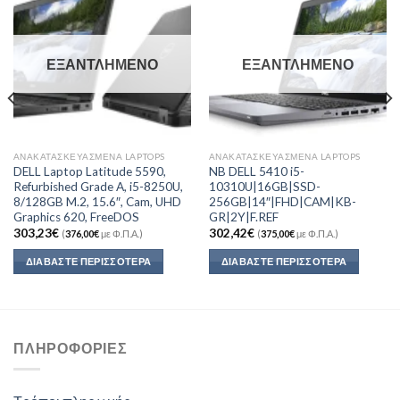
Add to
Add to
Wishlist
Wishlist
ΕΞΑΝΤΛΗΜΈΝΟ
ΕΞΑΝΤΛΗΜΈΝΟ
ΑΝΑΚΑΤΑΣΚΕΥΑΣΜΈΝΑ LAPTOPS
ΑΝΑΚΑΤΑΣΚΕΥΑΣΜΈΝΑ LAPTOPS
DELL Laptop Latitude 5590,
NB DELL 5410 i5-
Refurbished Grade A, i5-8250U,
10310U|16GB|SSD-
8/128GB M.2, 15.6″, Cam, UHD
256GB|14″|FHD|CAM|KB-
Graphics 620, FreeDOS
GR|2Y|F.REF
303,23
€
302,42
€
(
376,00
€
με Φ.Π.Α.)
(
375,00
€
με Φ.Π.Α.)
ΔΙΑΒΆΣΤΕ ΠΕΡΙΣΣΌΤΕΡΑ
ΔΙΑΒΆΣΤΕ ΠΕΡΙΣΣΌΤΕΡΑ
ΠΛΗΡΟΦΟΡΊΕΣ