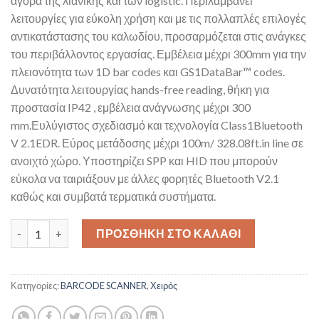
αγορά της λιανικής και των logistic. Περιλαμβάνει
λειτουργίες για εύκολη χρήση και με τις πολλαπλές επιλογές
αντικατάστασης του καλωδίου, προσαρμόζεται στις ανάγκες
του περιβάλλοντος εργασίας. Εμβέλεια μέχρι 300mm για την
πλειονότητα των 1D bar codes και GS1DataBar™ codes.
Δυνατότητα λειτουργίας hands-free reading, θήκη για
προστασία IP42 , εμβέλεια ανάγνωσης μέχρι 300
mm.Ευλύγιστος σχεδιασμό και τεχνολογία Class1Bluetooth
V 2.1EDR. Εύρος μετάδοσης μέχρι 100m/ 328.08ft.in line σε
ανοιχτό χώρο. Υποστηρίζει SPP και HID που μπορούν
εύκολα να ταιριάξουν με άλλες φορητές Bluetooth V2.1
καθώς και συμβατά τερματικά συστήματα.
LG610 Laser Scanner ποσότητα
ΠΡΟΣΘΉΚΗ ΣΤΟ ΚΑΛΆΘΙ
Κατηγορίες:
BARCODE SCANNER
,
Χειρός