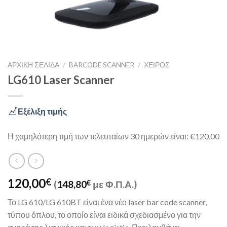
ΑΡΧΙΚΉ ΣΕΛΊΔΑ
/
BARCODE SCANNER
/
ΧΕΙΡΌΣ
LG610 Laser Scanner
Εξέλιξη τιμής
Η χαμηλότερη τιμή των τελευταίων 30 ημερών είναι: €120.00
120,00
€
(
148,80
€
με Φ.Π.Α.)
Το LG 610/LG 610BT είναι ένα νέο laser bar code scanner,
τύπου όπλου, το οποίο είναι ειδικά σχεδιασμένο για την