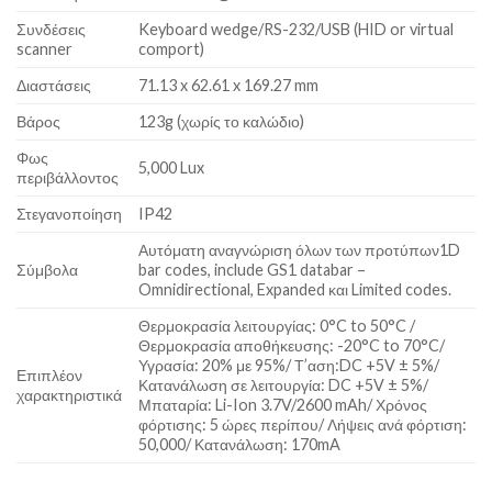
Συνδέσεις
Keyboard wedge/RS-232/USB (HID or virtual
scanner
comport)
Διαστάσεις
71.13 x 62.61 x 169.27 mm
Βάρος
123g (χωρίς το καλώδιο)
Φως
5,000 Lux
περιβάλλοντος
Στεγανοποίηση
IP42
Αυτόματη αναγνώριση όλων των προτύπων1D
Σύμβολα
bar codes, include GS1 databar –
Omnidirectional, Expanded και Limited codes.
Θερμοκρασία λειτουργίας: 0°C to 50°C /
Θερμοκρασία αποθήκευσης: -20°C to 70°C/
Υγρασία: 20% με 95%/ Τ’αση:DC +5V ± 5%/
Επιπλέον
Κατανάλωση σε λειτουργία: DC +5V ± 5%/
χαρακτηριστικά
Μπαταρία: Li-Ion 3.7V/2600 mAh/ Χρόνος
φόρτισης: 5 ώρες περίπου/ Λήψεις ανά φόρτιση:
50,000/ Κατανάλωση: 170mA