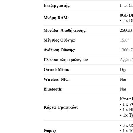
Επεξεργαστής:
Intel C
8GB D
Μνήμη RAM:
• 2 x 
Μονάδα Aποθήκευσης:
256GB
Μέγεθος Οθόνης:
15.6″
Ανάλυση Οθόνης:
1366×7
Γλώσσα πληκτρολογίου:
Αγγλικ
Οπτικό Μέσο:
Όχι
Wireless NIC:
Ναι
Bluetooth:
Ναι
Κάρτα 
• 1 x 
Κάρτα Γραφικών:
• 1 x 
•
1x T
• 3 x 
Θύρες:
• 1 x 1