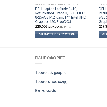
Α LAPTOPS
ΑΝΑΚΑΤΑΣΚΕΥΑΣΜΈΝΑ LAPTOPS
ΑΝΑΚ
oga Chromebook
DELL Laptop Latitude 3410,
DELL 
 Grade A, i7-8550U,
Refurbished Grade B, i3-10110U,
Refur
5.6″, Cam, UHD
8/256GB M.2, Cam, 14″, Intel UHD
8/256
rome OS
Graphics 620, FreeDOS
Grap
225,00
€
219,
Φ.Π.Α.)
(
279,00
€
με Φ.Π.Α.)
ΣΣΌΤΕΡΑ
ΔΙΑΒΆΣΤΕ ΠΕΡΙΣΣΌΤΕΡΑ
ΔΙ
ΠΛΗΡΟΦΟΡΊΕΣ
Τρόποι πληρωμής
Τρόποι αποστολής
Επικοινωνία