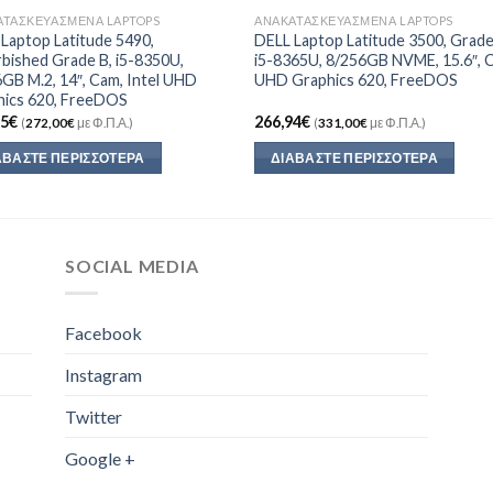
ΑΤΑΣΚΕΥΑΣΜΈΝΑ LAPTOPS
ΑΝΑΚΑΤΑΣΚΕΥΑΣΜΈΝΑ LAPTOPS
Laptop Latitude 5490,
DELL Laptop Latitude 3500, Grade
bished Grade B, i5-8350U,
i5-8365U, 8/256GB NVME, 15.6″, 
GB M.2, 14″, Cam, Intel UHD
UHD Graphics 620, FreeDOS
hics 620, FreeDOS
35
€
266,94
€
(
272,00
€
με Φ.Π.Α.)
(
331,00
€
με Φ.Π.Α.)
ΑΒΆΣΤΕ ΠΕΡΙΣΣΌΤΕΡΑ
ΔΙΑΒΆΣΤΕ ΠΕΡΙΣΣΌΤΕΡΑ
SOCIAL MEDIA
Facebook
Instagram
Twitter
Google +