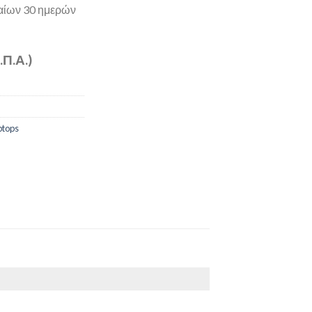
ταίων 30 ημερών
.Π.Α.)
tops