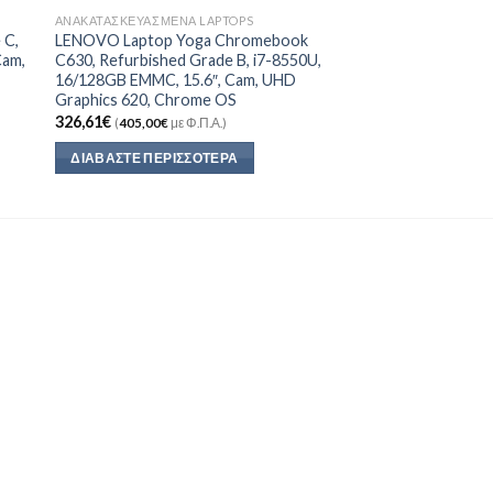
ΑΝΑΚΑΤΑΣΚΕΥΑΣΜΈΝΑ LAPTOPS
 C,
LENOVO Laptop Yoga Chromebook
Cam,
C630, Refurbished Grade B, i7-8550U,
16/128GB EMMC, 15.6″, Cam, UHD
Graphics 620, Chrome OS
326,61
€
(
405,00
€
με Φ.Π.Α.)
ΔΙΑΒΆΣΤΕ ΠΕΡΙΣΣΌΤΕΡΑ