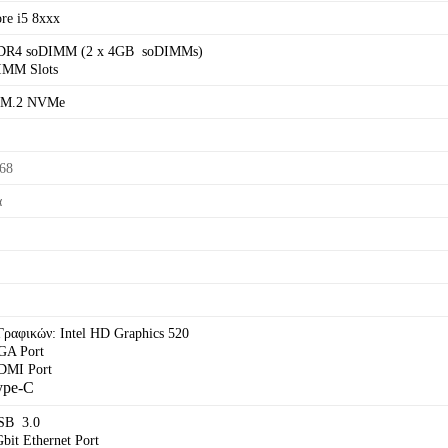
ore i5 8xxx
DR4 soDIMM (2 x 4GB soDIMMs)
DIMM Slots
 M.2 NVMe
68
ά
Γραφικών: Intel HD Graphics 520
VGA Port
HDMI Port
ype-C
USB 3.0
Gbit Ethernet Port