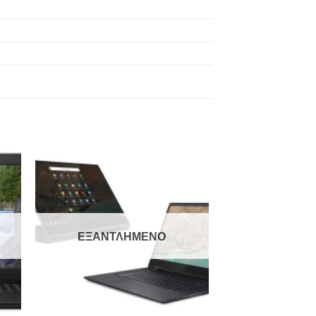
to
Add to
ist
Wishlist
ΕΞΑΝΤΛΗΜΈΝΟ