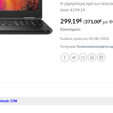
Η χαμηλότερη τιμή των τελευ
είναι: €299.19
299,19
€
(
371,00
€
με Φ
Εξαντλημένο
Κωδικός προϊόντος:
NG NB-25010
Κατηγορία:
Ανακατασκευασμένα Lap
titude 5590