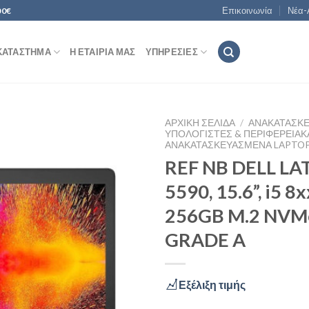
Επικοινωνία
Νέα-
00€
ΚΑΤΆΣΤΗΜΑ
Η ΕΤΑΙΡΊΑ ΜΑΣ
ΥΠΗΡΕΣΊΕΣ
ΑΡΧΙΚΉ ΣΕΛΊΔΑ
/
ΑΝΑΚΑΤΑΣΚ
ΥΠΟΛΟΓΙΣΤΈΣ & ΠΕΡΙΦΕΡΕΙΑΚ
ΑΝΑΚΑΤΑΣΚΕΥΑΣΜΈΝΑ LAPTO
REF NB DELL LA
Add to
5590, 15.6”, i5 8
Wishlist
256GB M.2 NVM
GRADE A
Εξέλιξη τιμής