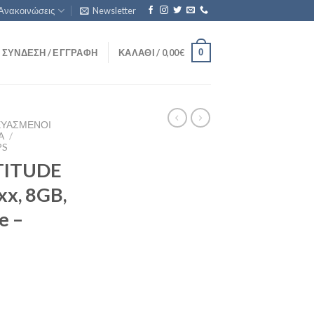
Ανακοινώσεις
Newsletter
0
ΣΎΝΔΕΣΗ / ΕΓΓΡΑΦΉ
ΚΑΛΆΘΙ /
0,00
€
ΕΥΑΣΜΈΝΟΙ
Ά
/
PS
TITUDE
xxx, 8GB,
e –