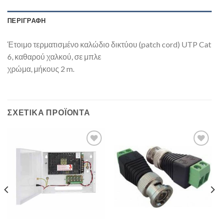
ΠΕΡΙΓΡΑΦΉ
Έτοιμο τερματισμένο καλώδιο δικτύου (patch cord) UTP Cat
6, καθαρού χαλκού, σε μπλε
χρώμα, μήκους 2 m.
ΣΧΕΤΙΚΆ ΠΡΟΪΌΝΤΑ
Add to
Add to
Wishlist
Wishlist