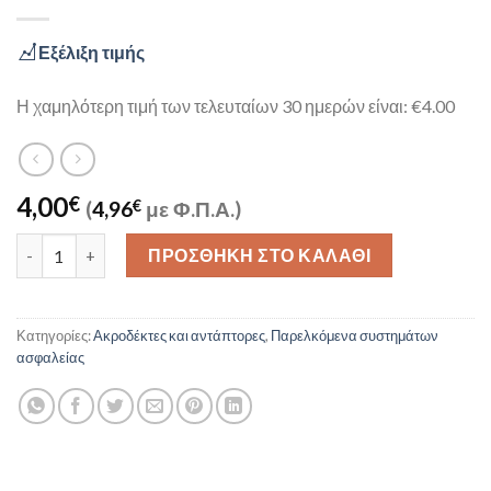
Εξέλιξη τιμής
Η χαμηλότερη τιμή των τελευταίων 30 ημερών είναι: €4.00
4,00
€
(
4,96
€
με Φ.Π.Α.)
UTP CAT6e CABLE 2m ποσότητα
ΠΡΟΣΘΉΚΗ ΣΤΟ ΚΑΛΆΘΙ
Κατηγορίες:
Ακροδέκτες και αντάπτορες
,
Παρελκόμενα συστημάτων
ασφαλείας