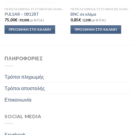
ΠΑΡΕΛΚΌΜΕΝΑ ΣΥΣΤΗΜΆΤΩΝ ΑΣΦΑΛΕΊΑΣ
ΠΑΡΕΛΚΌΜΕΝΑ ΣΥΣΤΗΜΆΤΩΝ ΑΣΦΑΛΕΊΑΣ
PULSAR – 08128T
BNC σε κλέμα
75,00
€
0,85
€
(
93,00
€
με Φ.Π.Α.)
(
1,05
€
με Φ.Π.Α.)
ΠΡΟΣΘΉΚΗ ΣΤΟ ΚΑΛΆΘΙ
ΠΡΟΣΘΉΚΗ ΣΤΟ ΚΑΛΆΘΙ
ΠΛΗΡΟΦΟΡΊΕΣ
Τρόποι πληρωμής
Τρόποι αποστολής
Επικοινωνία
SOCIAL MEDIA
Facebook