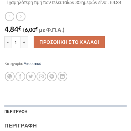
Η χαμηλότερη τιμή των τελευταίων 30 ημερών είναι: €4.84
4,84
€
(
6,00
€
με Φ.Π.Α.)
XO Ep53 In-ear Handsfree με Βύσμα 3.5mm Λευκό Προσθήκη στ
ΠΡΟΣΘΉΚΗ ΣΤΟ ΚΑΛΆΘΙ
Κατηγορία:
Ακουστικά
ΠΕΡΙΓΡΑΦΉ
ΠΕΡΙΓΡΑΦΉ