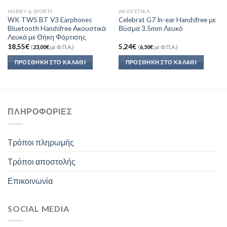
HOBBY & SPORTS
ΑΚΟΥΣΤΙΚΆ
WK TWS BT V3 Earphones
Celebrat G7 In-ear Handsfree με
Bluetooth Handsfree Ακουστικά
Βύσμα 3.5mm Λευκό
Λευκά με Θήκη Φόρτισης
18,55
€
5,24
€
(
23,00
€
με Φ.Π.Α.)
(
6,50
€
με Φ.Π.Α.)
ΠΡΟΣΘΉΚΗ ΣΤΟ ΚΑΛΆΘΙ
ΠΡΟΣΘΉΚΗ ΣΤΟ ΚΑΛΆΘΙ
ΠΛΗΡΟΦΟΡΊΕΣ
Τρόποι πληρωμής
Τρόποι αποστολής
Επικοινωνία
SOCIAL MEDIA