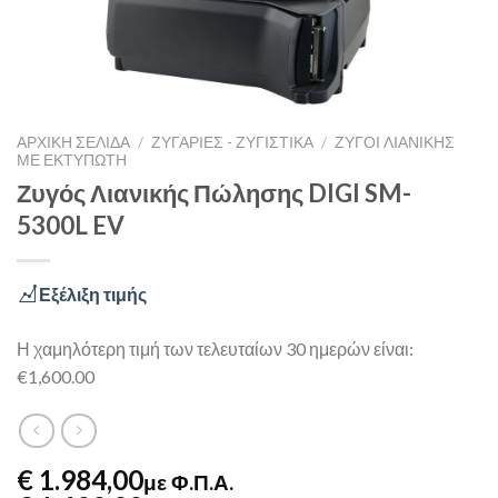
ΑΡΧΙΚΉ ΣΕΛΊΔΑ
/
ΖΥΓΑΡΙΈΣ - ΖΥΓΙΣΤΙΚΆ
/
ΖΥΓΟΊ ΛΙΑΝΙΚΉΣ
ΜΕ ΕΚΤΥΠΩΤΉ
Ζυγός Λιανικής Πώλησης DIGI SM-
5300L EV
Εξέλιξη τιμής
Η χαμηλότερη τιμή των τελευταίων 30 ημερών είναι:
€1,600.00
€ 1.984,00
με Φ.Π.Α.