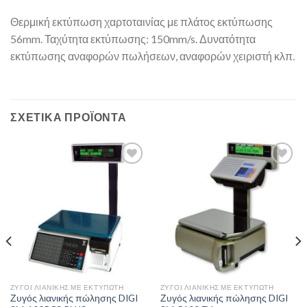
Θερμική εκτύπωση χαρτοταινίας με πλάτος εκτύπωσης
56mm. Ταχύτητα εκτύπωσης: 150mm/s. Δυνατότητα
εκτύπωσης αναφορών πωλήσεων, αναφορών χειριστή κλπ.
ΣΧΕΤΙΚΆ ΠΡΟΪΌΝΤΑ
Add to
Add to
Wishlist
Wishlist
ΖΥΓΟΊ ΛΙΑΝΙΚΉΣ ΜΕ ΕΚΤΥΠΩΤΉ
ΖΥΓΟΊ ΛΙΑΝΙΚΉΣ ΜΕ ΕΚΤΥΠΩΤΉ
Ζυγός λιανικής πώλησης DIGI
Ζυγός λιανικής πώλησης DIGI