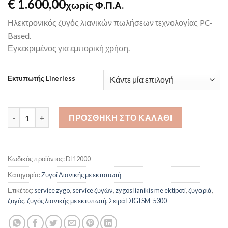
€ 1.600,00
χωρίς Φ.Π.Α.
Ηλεκτρονικός ζυγός λιανικών πωλήσεων τεχνολογίας PC-
Based.
Εγκεκριμένος για εμπορική χρήση.
Εκτυπωτής Linerless
Ζυγός Λιανικής Πώλησης DIGI SM-5300L EV ποσότητα
ΠΡΟΣΘΉΚΗ ΣΤΟ ΚΑΛΆΘΙ
Κωδικός προϊόντος:
DI12000
Κατηγορία:
Ζυγοί Λιανικής με εκτυπωτή
Ετικέτες:
service zygo
,
service ζυγών
,
zygos lianikis me ektipoti
,
ζυγαριά
,
ζυγός
,
ζυγός λιανικής με εκτυπωτή
,
Σειρά DIGI SM-5300