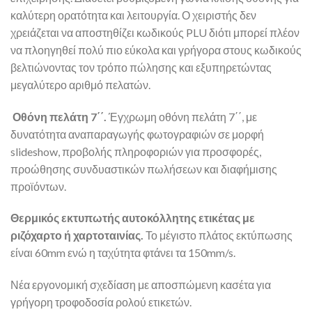
καλύτερη ορατότητα και λειτουργία. Ο χειριστής δεν
χρειάζεται να αποστηθίζει κωδικούς PLU διότι μπορεί πλέον
να πλοηγηθεί πολύ πιο εύκολα και γρήγορα στους κωδικούς
βελτιώνοντας τον τρόπο πώλησης και εξυπηρετώντας
μεγαλύτερο αριθμό πελατών.
Οθόνη
πελάτη 7΄΄.
Έγχρωμη οθόνη πελάτη 7΄΄, με
δυνατότητα αναπαραγωγής φωτογραφιών σε μορφή
slideshow, προβολής πληροφοριών για προσφορές,
προώθησης συνδυαστικών πωλήσεων και διαφήμισης
προϊόντων.
Θερμικός εκτυπωτής αυτοκόλλητης ετικέτας με
ριζόχαρτο ή χαρτοταινίας.
Το μέγιστο πλάτος εκτύπωσης
είναι 60mm ενώ η ταχύτητα φτάνει τα 150mm/s.
Νέα εργονομική σχεδίαση με αποσπώμενη κασέτα για
γρήγορη τροφοδοσία ρολού ετικετών.