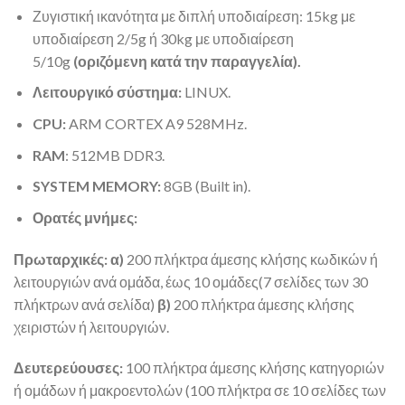
Ζυγιστική ικανότητα με διπλή υποδιαίρεση: 15kg με
υποδιαίρεση 2/5g ή 30kg με υποδιαίρεση
5/10g
(οριζόμενη κατά την παραγγελία).
Λειτουργικό σύστημα:
LINUX.
CPU:
ARM CORTEX A9 528MHz.
RAM
: 512MB DDR3.
SYSTEM MEMORY:
8GB (Built in).
Ορατές μνήμες:
Πρωταρχικές: α)
200 πλήκτρα άμεσης κλήσης κωδικών ή
λειτουργιών ανά ομάδα, έως 10 ομάδες(7 σελίδες των 30
πλήκτρων ανά σελίδα)
β)
200 πλήκτρα άμεσης κλήσης
χειριστών ή λειτουργιών.
Δευτερεύουσες:
100 πλήκτρα άμεσης κλήσης κατηγοριών
ή ομάδων ή μακροεντολών (100 πλήκτρα σε 10 σελίδες των