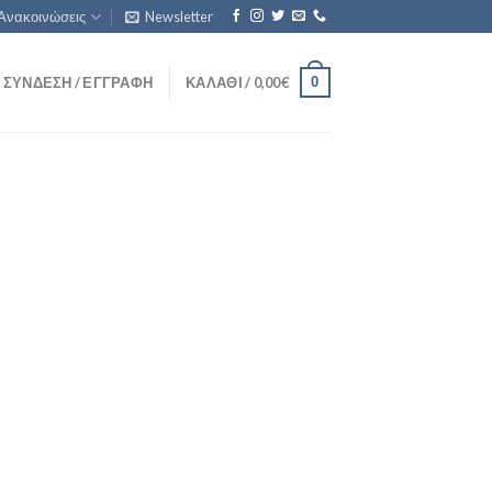
Ανακοινώσεις
Newsletter
0
ΣΎΝΔΕΣΗ / ΕΓΓΡΑΦΉ
ΚΑΛΆΘΙ /
0,00
€