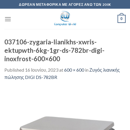
Skip
ΔΩΡΕΆΝ ΜΕΤΑΦΟΡΙΚΆ ΜΕ ΑΓΟΡΈΣ ΆΝΩ ΤΩΝ 200€
to
content
0
037106-zygaria-lianikhs-xwris-
ektupwth-6kg-1gr-ds-782br-digi-
inoxfrost-600×600
Published
16 Ιουνίου, 2023
at
600 × 600
in
Ζυγός λιανικής
πώλησης DIGI DS-782BR