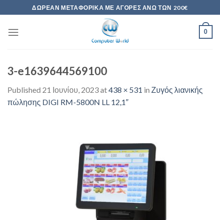
Skip
ΔΩΡΕΆΝ ΜΕΤΑΦΟΡΙΚΆ ΜΕ ΑΓΟΡΈΣ ΆΝΩ ΤΩΝ 200€
to
content
0
3-e1639644569100
Published
21 Ιουνίου, 2023
at
438 × 531
in
Ζυγός λιανικής
πώλησης DIGI RM-5800N LL 12,1″