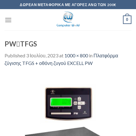
Skip
ΔΩΡΕΆΝ ΜΕΤΑΦΟΡΙΚΆ ΜΕ ΑΓΟΡΈΣ ΆΝΩ ΤΩΝ 200€
to
content
0
PWTFGS
Published
3 Ιουλίου, 2023
at
1000 × 800
in
Πλατφόρμα
ζύγισης TFGS + οθόνη ζυγού EXCELL PW