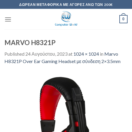
Skip
ΔΩΡΕΆΝ ΜΕΤΑΦΟΡΙΚΆ ΜΕ ΑΓΟΡΈΣ ΆΝΩ ΤΩΝ 200€
to
content
0
MARVO H8321P
Published
24 Αυγούστου, 2023
at
1024 × 1024
in
Marvo
H8321P Over Ear Gaming Headset με σύνδεση 2×3.5mm