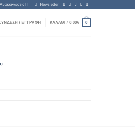
Ανακοινώσεις
Newsletter
0
ΣΎΝΔΕΣΗ / ΕΓΓΡΑΦΉ
ΚΑΛΆΘΙ /
0,00
€
ρο