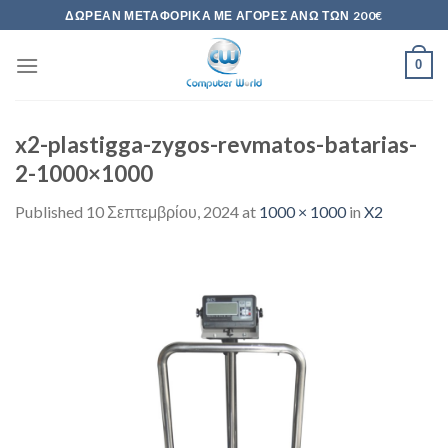
Skip
ΔΩΡΕΆΝ ΜΕΤΑΦΟΡΙΚΆ ΜΕ ΑΓΟΡΈΣ ΆΝΩ ΤΩΝ 200€
to
content
0
x2-plastigga-zygos-revmatos-batarias-
2-1000×1000
Published
10 Σεπτεμβρίου, 2024
at
1000 × 1000
in
X2