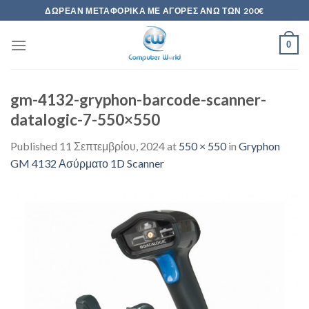
Skip
ΔΩΡΕΆΝ ΜΕΤΑΦΟΡΙΚΆ ΜΕ ΑΓΟΡΈΣ ΆΝΩ ΤΩΝ 200€
to
content
0
gm-4132-gryphon-barcode-scanner-
datalogic-7-550×550
Published
11 Σεπτεμβρίου, 2024
at
550 × 550
in
Gryphon
GM 4132 Ασύρματο 1D Scanner