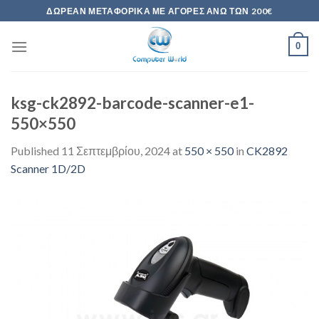
Skip
ΔΩΡΕΆΝ ΜΕΤΑΦΟΡΙΚΆ ΜΕ ΑΓΟΡΈΣ ΆΝΩ ΤΩΝ 200€
to
content
0
ksg-ck2892-barcode-scanner-e1-
550×550
Published
11 Σεπτεμβρίου, 2024
at
550 × 550
in
CK2892
Scanner 1D/2D