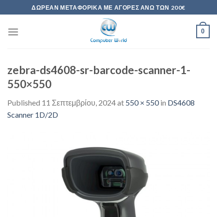
Skip
ΔΩΡΕΆΝ ΜΕΤΑΦΟΡΙΚΆ ΜΕ ΑΓΟΡΈΣ ΆΝΩ ΤΩΝ 200€
to
content
0
zebra-ds4608-sr-barcode-scanner-1-
550×550
Published
11 Σεπτεμβρίου, 2024
at
550 × 550
in
DS4608
Scanner 1D/2D