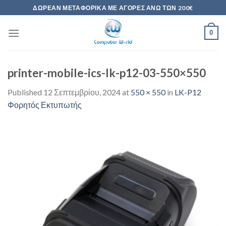
Skip
ΔΩΡΕΆΝ ΜΕΤΑΦΟΡΙΚΆ ΜΕ ΑΓΟΡΈΣ ΆΝΩ ΤΩΝ 200€
to
content
0
printer-mobile-ics-lk-p12-03-550×550
Published
12 Σεπτεμβρίου, 2024
at
550 × 550
in
LK-P12
Φορητός Εκτυπωτής