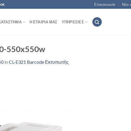
Επικοινωνία
Νέα-
00€
ΚΑΤΆΣΤΗΜΑ
Η ΕΤΑΙΡΊΑ ΜΑΣ
ΥΠΗΡΕΣΊΕΣ
-10-550x550w
50
in
CL-E321 Barcode Εκτυπωτής