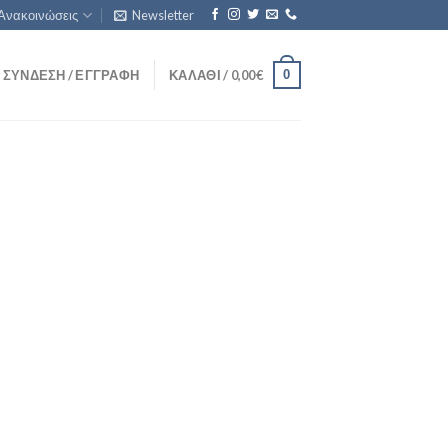
Ανακοινώσεις
Newsletter
0
ΣΎΝΔΕΣΗ / ΕΓΓΡΑΦΉ
ΚΑΛΆΘΙ /
0,00
€