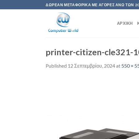
Skip
ΔΩΡΕΆΝ ΜΕΤΑΦΟΡΙΚΆ ΜΕ ΑΓΟΡΈΣ ΆΝΩ ΤΩΝ 2
to
content
ΑΡΧΙΚΉ
printer-citizen-cle321
Published
12 Σεπτεμβρίου, 2024
at
550 × 5