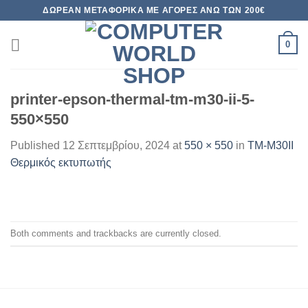
Skip
ΔΩΡΕΆΝ ΜΕΤΑΦΟΡΙΚΆ ΜΕ ΑΓΟΡΈΣ ΆΝΩ ΤΩΝ 200€
to
content
0
printer-epson-thermal-tm-m30-ii-5-
550×550
Published
12 Σεπτεμβρίου, 2024
at
550 × 550
in
TM-M30II
Θερμικός εκτυπωτής
Both comments and trackbacks are currently closed.