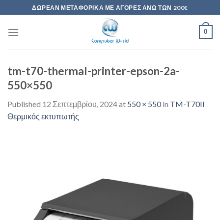
Skip
ΔΩΡΕΆΝ ΜΕΤΑΦΟΡΙΚΆ ΜΕ ΑΓΟΡΈΣ ΆΝΩ ΤΩΝ 200€
to
content
0
tm-t70-thermal-printer-epson-2a-
550×550
Published
12 Σεπτεμβρίου, 2024
at
550 × 550
in
TM-T70II
Θερμικός εκτυπωτής