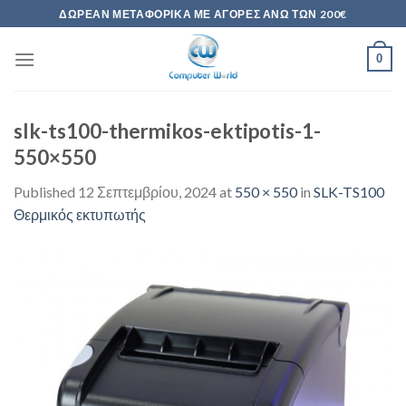
Skip
ΔΩΡΕΆΝ ΜΕΤΑΦΟΡΙΚΆ ΜΕ ΑΓΟΡΈΣ ΆΝΩ ΤΩΝ 200€
to
content
0
slk-ts100-thermikos-ektipotis-1-
550×550
Published
12 Σεπτεμβρίου, 2024
at
550 × 550
in
SLK-TS100
Θερμικός εκτυπωτής