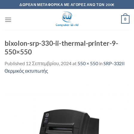
Skip
ΔΩΡΕΆΝ ΜΕΤΑΦΟΡΙΚΆ ΜΕ ΑΓΟΡΈΣ ΆΝΩ ΤΩΝ 200€
to
content
0
bixolon-srp-330-ii-thermal-printer-9-
550×550
Published
12 Σεπτεμβρίου, 2024
at
550 × 550
in
SRP-332II
Θερμικός εκτυπωτής