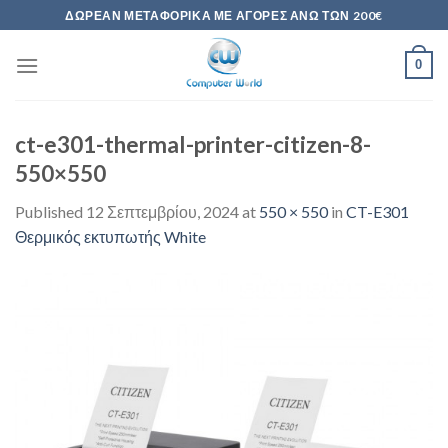
Skip
ΔΩΡΕΆΝ ΜΕΤΑΦΟΡΙΚΆ ΜΕ ΑΓΟΡΈΣ ΆΝΩ ΤΩΝ 200€
to
content
0
ct-e301-thermal-printer-citizen-8-
550×550
Published
12 Σεπτεμβρίου, 2024
at
550 × 550
in
CT-E301
Θερμικός εκτυπωτής White