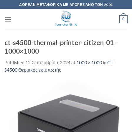
Skip
ΔΩΡΕΆΝ ΜΕΤΑΦΟΡΙΚΆ ΜΕ ΑΓΟΡΈΣ ΆΝΩ ΤΩΝ 200€
to
content
0
ct-s4500-thermal-printer-citizen-01-
1000×1000
Published
12 Σεπτεμβρίου, 2024
at
1000 × 1000
in
CT-
S4500 Θερμικός εκτυπωτής