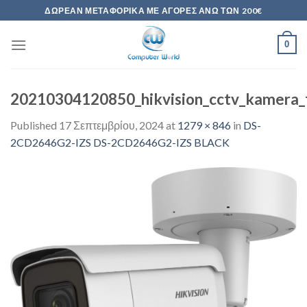
Skip
ΔΩΡΕΆΝ ΜΕΤΑΦΟΡΙΚΆ ΜΕ ΑΓΟΡΈΣ ΆΝΩ ΤΩΝ 200€
to
content
0
20210304120850_hikvision_cctv_kamera_
Published
17 Σεπτεμβρίου, 2024
at
1279 × 846
in
DS-
2CD2646G2-IZS DS-2CD2646G2-IZS BLACK