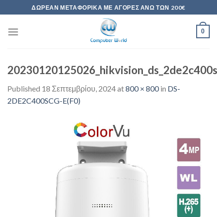
Skip
ΔΩΡΕΆΝ ΜΕΤΑΦΟΡΙΚΆ ΜΕ ΑΓΟΡΈΣ ΆΝΩ ΤΩΝ 200€
to
content
0
20230120125026_hikvision_ds_2de2c400scg
Published
18 Σεπτεμβρίου, 2024
at
800 × 800
in
DS-
2DE2C400SCG-E(F0)