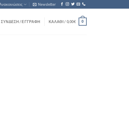
Ανακοινώσεις
Newsletter
0
ΣΎΝΔΕΣΗ / ΕΓΓΡΑΦΉ
ΚΑΛΆΘΙ /
0,00
€