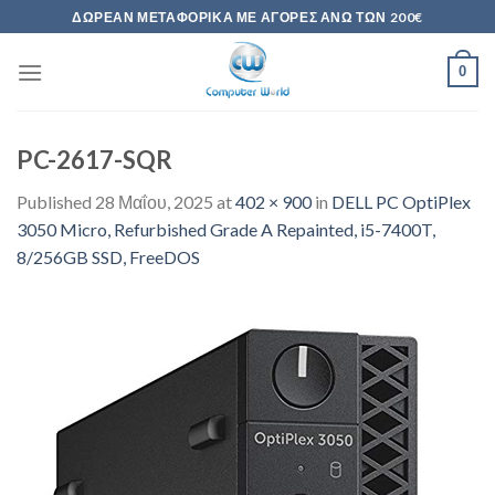
Skip
ΔΩΡΕΆΝ ΜΕΤΑΦΟΡΙΚΆ ΜΕ ΑΓΟΡΈΣ ΆΝΩ ΤΩΝ 200€
to
content
0
PC-2617-SQR
Published
28 Μαΐου, 2025
at
402 × 900
in
DELL PC OptiPlex
3050 Micro, Refurbished Grade A Repainted, i5-7400T,
8/256GB SSD, FreeDOS