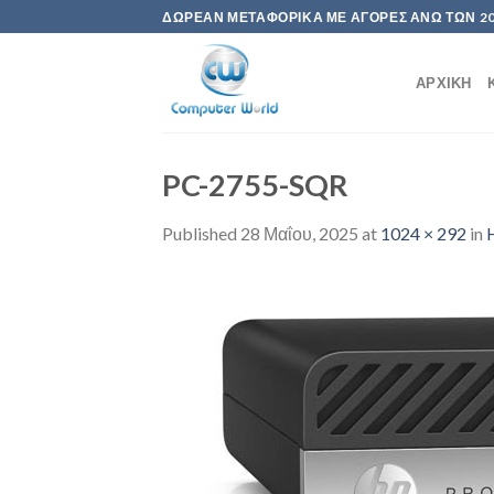
Skip
ΔΩΡΕΆΝ ΜΕΤΑΦΟΡΙΚΆ ΜΕ ΑΓΟΡΈΣ ΆΝΩ ΤΩΝ 2
to
content
ΑΡΧΙΚΉ
PC-2755-SQR
Published
28 Μαΐου, 2025
at
1024 × 292
in