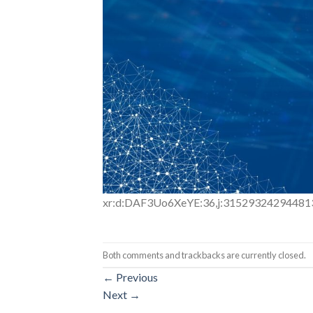
xr:d:DAF3Uo6XeYE:36,j:31529324294481
Both comments and trackbacks are currently closed.
←
Previous
Next
→