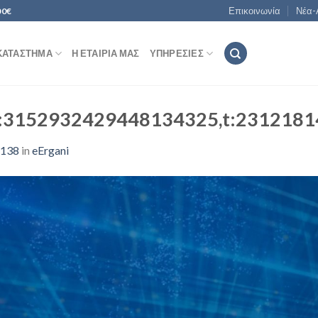
Επικοινωνία
Νέα-
00€
ΚΑΤΆΣΤΗΜΑ
Η ΕΤΑΙΡΊΑ ΜΑΣ
ΥΠΗΡΕΣΊΕΣ
j:3152932429448134325,t:2312181
1138
in
eErgani