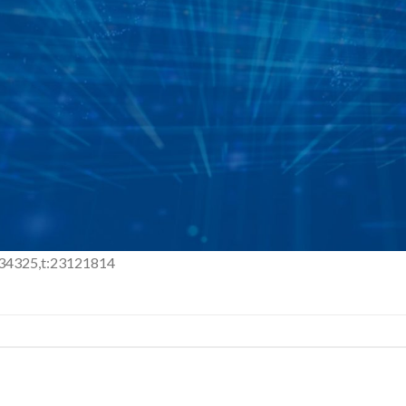
34325,t:23121814