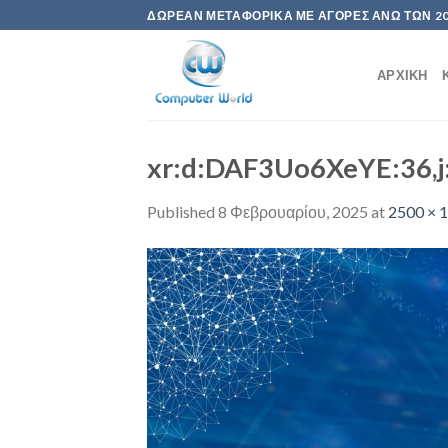
Skip
ΔΩΡΕΆΝ ΜΕΤΑΦΟΡΙΚΆ ΜΕ ΑΓΟΡΈΣ ΆΝΩ ΤΩΝ 2
to
content
ΑΡΧΙΚΉ
xr:d:DAF3Uo6XeYE:36,
Published
8 Φεβρουαρίου, 2025
at
2500 × 