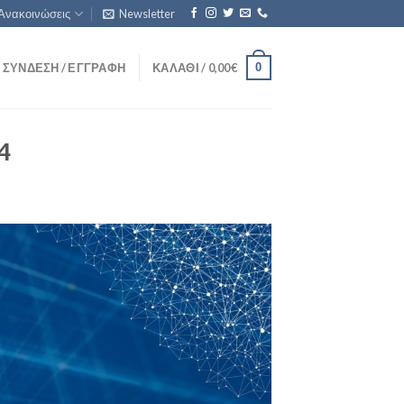
Ανακοινώσεις
Newsletter
0
ΣΎΝΔΕΣΗ / ΕΓΓΡΑΦΉ
ΚΑΛΆΘΙ /
0,00
€
4