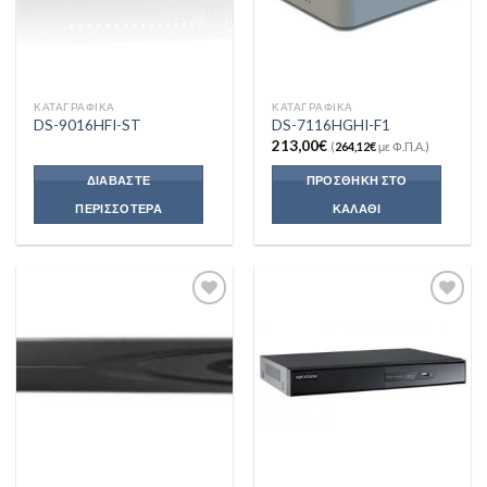
1T/200g
(1)
1T/200GR
(0)
ΚΑΤΑΓΡΑΦΙΚΆ
ΚΑΤΑΓΡΑΦΙΚΆ
DS-9016HFI-ST
DS-7116HGHI-F1
1T/500g
(5)
213,00
€
(
264,12
€
με Φ.Π.Α.)
1kg/0.1g
(0)
ΔΙΑΒΆΣΤΕ
ΠΡΟΣΘΉΚΗ ΣΤΟ
ΠΕΡΙΣΣΌΤΕΡΑ
ΚΑΛΆΘΙ
1T/1kg
(0)
1.1kg/0.1gr
(0)
1.2kg/0.01g
(0)
1.2kg/0.1g
(1)
Add to
Add to
Wishlist
Wishlist
1.5T/500g
(0)
1.5kg/0,2g
(0)
1.5kg/0.01g
(1)