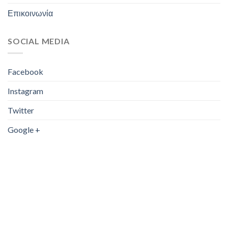
Επικοινωνία
50kg/2gr
(1)
60kg/10g
(2)
SOCIAL MEDIA
60kg/20g
(4)
Facebook
60kg/2g
(2)
Instagram
60kg/5g
(0)
Twitter
60g/0.001g
(1)
Google +
70kg/5g
(0)
100kg/2g
(0)
100kg/5g
(1)
120kg/50g
(1)
120kg/20g
(0)