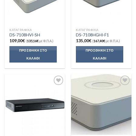
1T/200GR
(0)
1T/500g
(5)
ΚΑΤΑΓΡΑΦΙΚΆ
ΚΑΤΑΓΡΑΦΙΚΆ
DS-7108HVI-SH
DS-7108HGHI-F1
1kg/0.1g
(0)
109,00
€
135,00
€
(
135,16
€
με Φ.Π.Α.)
(
167,40
€
με Φ.Π.Α.)
1T/1kg
(0)
ΠΡΟΣΘΉΚΗ ΣΤΟ
ΠΡΟΣΘΉΚΗ ΣΤΟ
ΚΑΛΆΘΙ
ΚΑΛΆΘΙ
1T/200g
(1)
1.1kg/0.1gr
(0)
1.2kg/0.1g
(1)
1.2kg/0.01g
(0)
Add to
Add to
Wishlist
Wishlist
1.5T/500g
(0)
1.5kg/0,2g
(0)
1.5kg/0.01g
(1)